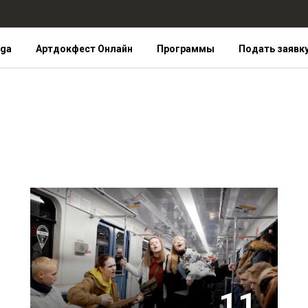
iga
Артдокфест Онлайн
Программы
Подать заявк
11