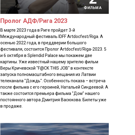
ФИЛЬМА
Пролог АДФ/Рига 2023
В марте 2023 года в Риге пройдет 3-й
Международный фестиваль IDFF Artdocfest/Riga. А
осенью 2022 года, в преддверии большого
фестиваля, состоится Пролог Artdocfest/Riga-2023. 5
и 6 октября в Splendid Palace мы покажем две
картины. Уже известный нашему зрителю фильм
Веры Кричевской "F@CK THIS JOB" в контексте
запуска полномасштабного вещания из Латвии
телеканала "Дождь". Особенность показа – встреча
после фильма с его героиней, Натальей Синдеевой. А
также состоится премьера фильма "Дом" нашего
постоянного автора Дмитрия Васюкова. Билеты уже
в продаже.