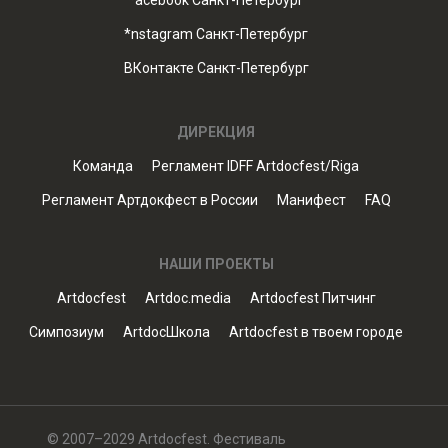
*acebook Санкт-Петербург
*nstagram Санкт-Петербург
ВКонтакте Санкт-Петербург
ДИРЕКЦИЯ
Команда
Регламент IDFF Artdocfest/Riga
Регламент Артдокфест в России
Манифест
FAQ
НАШИ ПРОЕКТЫ
Artdocfest
Artdoc.media
Artdocfest Питчинг
Симпозиум
ArtdocШкола
Artdocfest в твоем городе
© 2007–2029 Artdocfest. Фестиваль