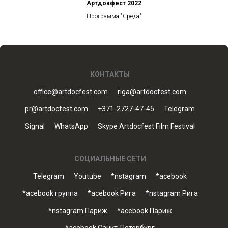
Артдокфест 2022
Программа "Среда"
КОНТАКТЫ
office@artdocfest.com
riga@artdocfest.com
pr@artdocfest.com
+371-2727-47-45
Telegram
Signal
WhatsApp
Skype Artdocfest Film Festival
СОЦИАЛЬНЫЕ СЕТИ
Telegram
Youtube
*nstagram
*acebook
*acebook группа
*acebook Рига
*nstagram Рига
*nstagram Париж
*acebook Париж