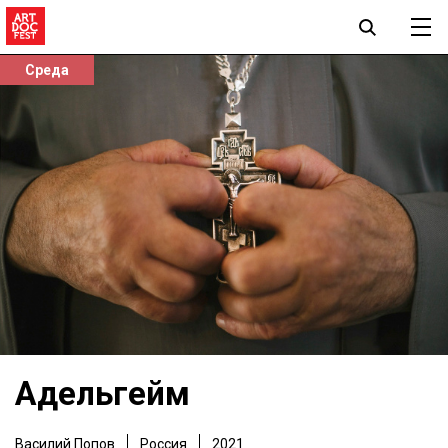
Среда
Адельгейм
Василий Попов
Россия
2021