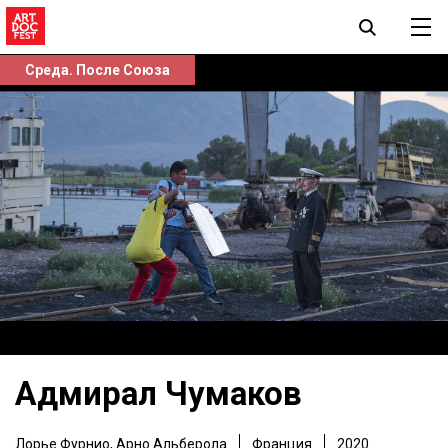
Среда. После Союза
Адмирал Чумаков
Лорье Фурнио
,
Арно Альберола
Франция
2020