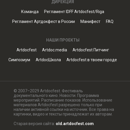
ДИРЕКЦИЯ
Команда
Регламент IDFF Artdocfest/Riga
Регламент Артдокфест в России
Манифест
FAQ
НАШИ ПРОЕКТЫ
Artdocfest
Artdoc.media
Artdocfest Питчинг
Симпозиум
ArtdocШкола
Artdocfest в твоем городе
© 2007–2029 Artdocfest. Фестиваль
документального кино. Новости. Программа
мероприятий. Расписание показов. Использование
материалов Artdocfest разрешено только при
наличии активной ссылки на источник. Все права на
картинки, видео и тексты принадлежат их авторам.
Старая версия сайта:
old.artdocfest.com
.