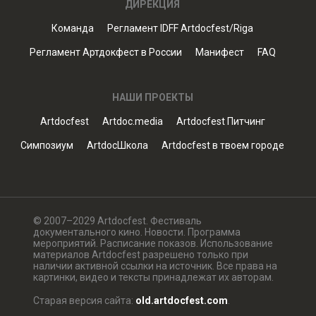
ДИРЕКЦИЯ
Команда
Регламент IDFF Artdocfest/Riga
Регламент Артдокфест в России
Манифест
FAQ
НАШИ ПРОЕКТЫ
Artdocfest
Artdoc.media
Artdocfest Питчинг
Симпозиум
ArtdocШкола
Artdocfest в твоем городе
© 2007–2029 Artdocfest. Фестиваль
документального кино. Новости. Программа
мероприятий. Расписание показов. Использование
материалов Artdocfest разрешено только при
наличии активной ссылки на источник. Все права на
картинки, видео и тексты принадлежат их авторам.
Старая версия сайта:
old.artdocfest.com
.