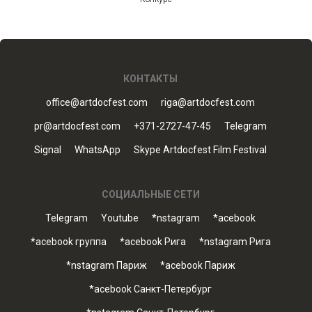
КОНТАКТЫ
office@artdocfest.com
riga@artdocfest.com
pr@artdocfest.com
+371-2727-47-45
Telegram
Signal
WhatsApp
Skype Artdocfest Film Festival
СОЦИАЛЬНЫЕ СЕТИ
Telegram
Youtube
*nstagram
*acebook
*acebook группа
*acebook Рига
*nstagram Рига
*nstagram Париж
*acebook Париж
*acebook Санкт-Петербург