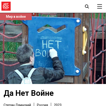
Мир в войне
Да Нет Войне
Степан Двинский
Россия
2023