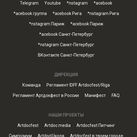
Telegram
Youtube
*nstagram
*acebook
*acebook группа
*acebook Рига
*nstagram Рига
*nstagram Париж
*acebook Париж
*acebook Санкт-Петербург
*nstagram Санкт-Петербург
ВКонтакте Санкт-Петербург
ДИРЕКЦИЯ
Команда
Регламент IDFF Artdocfest/Riga
Регламент Артдокфест в России
Манифест
FAQ
НАШИ ПРОЕКТЫ
Artdocfest
Artdoc.media
Artdocfest Питчинг
Симпозиум
ArtdocШкола
Artdocfest в твоем городе