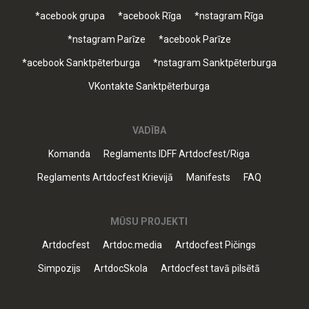
*acebook grupa
*acebook Rīga
*nstagram Rīga
*nstagram Parīze
*acebook Parīze
*acebook Sanktpēterburga
*nstagram Sanktpēterburga
VKontakte Sanktpēterburga
VADĪBA
Komanda
Reglaments IDFF Artdocfest/Riga
Reglaments Artdocfest Krievijā
Manifests
FAQ
MŪSU PROJEKTI
Artdocfest
Artdoc.media
Artdocfest Pičings
Simpozijs
ArtdocSkola
Artdocfest tavā pilsētā