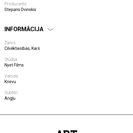
Producents:
Stepans Dvinskis
INFORMĀCIJA
Žanrs:
Cilvēktiesības, Karš
Studija:
Nyet Films
Valoda:
Krievu
Subtitri:
Angļu