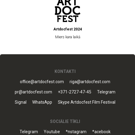
Artdocfest 2024
Miers kara laikā
KONTAKTI
office@artdocfest.com
riga@artdocfest.com
pr@artdocfest.com
+371-2727-47-45
Telegram
Signal
WhatsApp
Skype Artdocfest Film Festival
SOCIĀLIE TĪKLI
Telegram
Youtube
*nstagram
*acebook