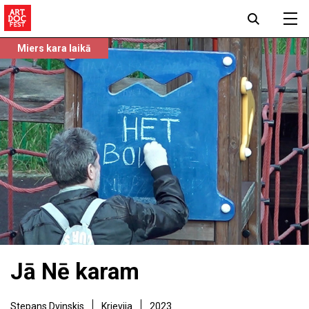
Miers kara laikā
Jā Nē karam
Stepans Dvinskis
Krievija
2023