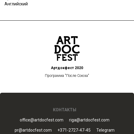
Английский
Артдокфест 2020
Программа "После Союза"
КОНТАКТЫ
office@artdocfest.com
riga@artdocfest.com
pr@artdocfest.com
+371-2727-47-45
Telegram