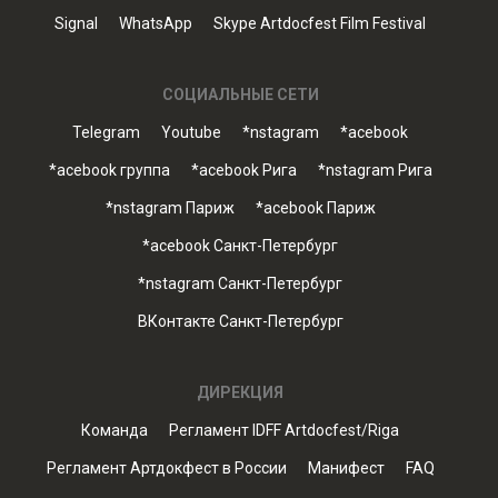
Signal
WhatsApp
Skype Artdocfest Film Festival
СОЦИАЛЬНЫЕ СЕТИ
Telegram
Youtube
*nstagram
*acebook
*acebook группа
*acebook Рига
*nstagram Рига
*nstagram Париж
*acebook Париж
*acebook Санкт-Петербург
*nstagram Санкт-Петербург
ВКонтакте Санкт-Петербург
ДИРЕКЦИЯ
Команда
Регламент IDFF Artdocfest/Riga
Регламент Артдокфест в России
Манифест
FAQ