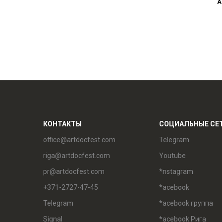
А
КОНТАКТЫ
СОЦИАЛЬНЫЕ СЕ
office@artdocfest.com
Telegram
riga@artdocfest.com
Youtube
pr@artdocfest.com
*nstagram
+371-2727-47-45
*acebook
Telegram
*acebook группа
Signal
*acebook Рига