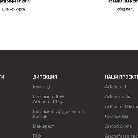
ртдокфест 2015
Премия Лавр 20
Вне конкурса
Победитель
ТИ
ДИРЕКЦИЯ
НАШИ ПРОЕКТ
Команда
Artdocfest
Регламент IDFF
Artdoc.media
Artdocfest/Riga
Artdocfest Питч
Регламент Артдокфест в
России
Симпозиум
Манифест
ArtdocШкола
FAQ
Artdocfest в тв