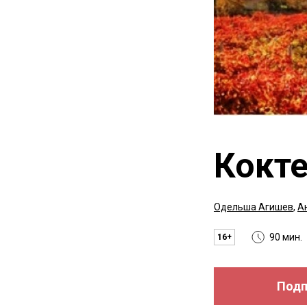
Кокт
Одельша Агишев
,
А
90 мин.
16+
Подп