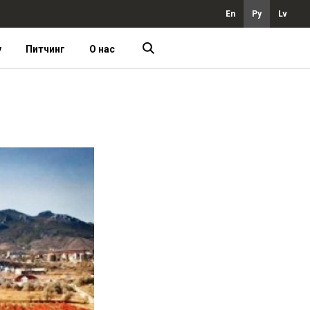
En
Ру
Lv
у
Питчинг
О нас