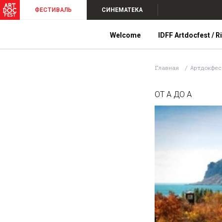
ФЕСТИВАЛЬ
СИНЕМАТЕКА
Welcome
IDFF Artdocfest / R
Главная
Артдокфе
ОТ А ДО А