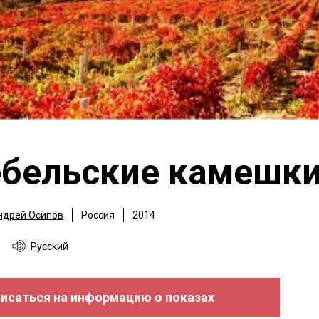
ебельские камешк
ндрей Осипов
Россия
2014
Русский
исаться на информацию о показах