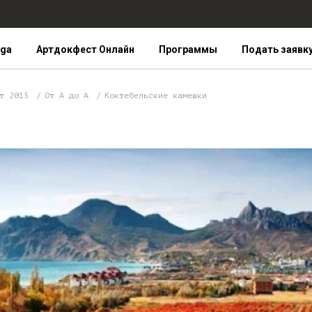
iga
Артдокфест Онлайн
Программы
Подать заявк
ст 2015
От А до А
Коктебельские камешки