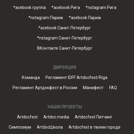
*acebook группа
*acebook Рига
*nstagram Рига
*nstagram Париж
*acebook Париж
*acebook Санкт-Петербург
*nstagram Санкт-Петербург
ВКонтакте Санкт-Петербург
ДИРЕКЦИЯ
Команда
Регламент IDFF Artdocfest/Riga
Регламент Артдокфест в России
Манифест
FAQ
НАШИ ПРОЕКТЫ
Artdocfest
Artdoc.media
Artdocfest Питчинг
Симпозиум
ArtdocШкола
Artdocfest в твоем городе