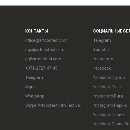
КОНТАКТЫ
СОЦИАЛЬНЫЕ СЕ
office@artdocfest.com
Telegram
riga@artdocfest.com
Youtube
pr@artdocfest.com
*nstagram
+371-2727-47-45
*acebook
Telegram
*acebook группа
Signal
*acebook Рига
WhatsApp
*nstagram Рига
Skype Artdocfest Film Festival
*nstagram Париж
*acebook Париж
*acebook Санкт-Пе