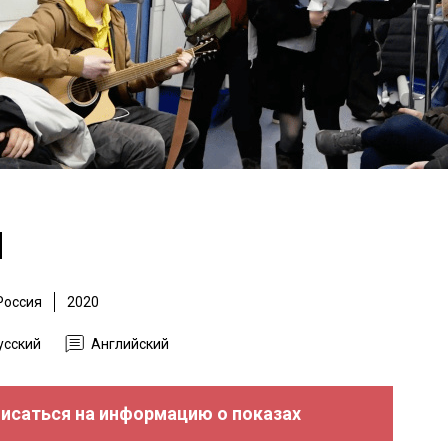
я
Россия
2020
усский
Английский
исаться на информацию о показах