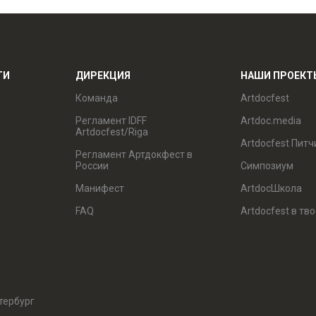
ТИ
ДИРЕКЦИЯ
НАШИ ПРОЕКТ
Команда
Artdocfest
Регламент IDFF
Artdoc.media
Artdocfest/Riga
Artdocfest Питч
Регламент Артдокфест в
России
Симпозиум
Манифест
ArtdocШкола
FAQ
Artdocfest в тв
тербург