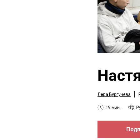
Наст
Лера Бургучева
19 мин.
Р
Подп