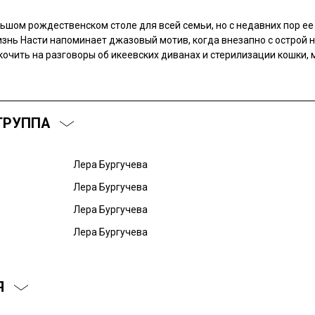
ьшом рождественском столе для всей семьи, но с недавних пор ее
изнь Насти напоминает джазовый мотив, когда внезапно с острой 
кочить на разговоры об икеевских диванах и стерилизации кошки, 
ГРУППА
Лера Бургучева
Лера Бургучева
Лера Бургучева
Лера Бургучева
Я