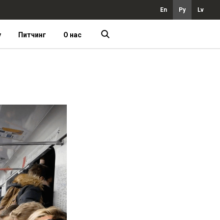
En
Ру
Lv
у
Питчинг
О нас