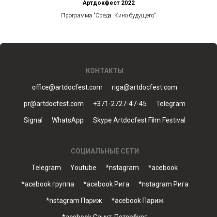
Артдокфест 2022
Программа "Среда. Кино будущего"
КОНТАКТЫ
office@artdocfest.com
riga@artdocfest.com
pr@artdocfest.com
+371-2727-47-45
Telegram
Signal
WhatsApp
Skype Artdocfest Film Festival
СОЦИАЛЬНЫЕ СЕТИ
Telegram
Youtube
*nstagram
*acebook
*acebook группа
*acebook Рига
*nstagram Рига
*nstagram Париж
*acebook Париж