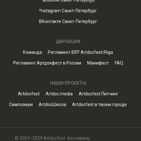
*acebook Санкт-Петербург
*nstagram Санкт-Петербург
ВКонтакте Санкт-Петербург
ДИРЕКЦИЯ
Команда
Регламент IDFF Artdocfest/Riga
Регламент Артдокфест в России
Манифест
FAQ
НАШИ ПРОЕКТЫ
Artdocfest
Artdoc.media
Artdocfest Питчинг
Симпозиум
ArtdocШкола
Artdocfest в твоем городе
© 2007–2029 Artdocfest. Фестиваль