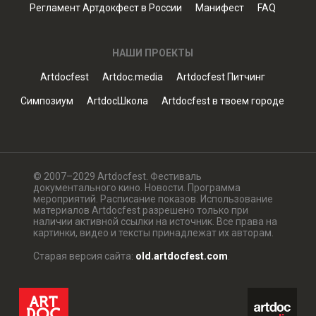
Регламент Артдокфест в России
Манифест
FAQ
НАШИ ПРОЕКТЫ
Artdocfest
Artdoc.media
Artdocfest Питчинг
Симпозиум
ArtdocШкола
Artdocfest в твоем городе
© 2007–2029 Artdocfest. Фестиваль
документального кино. Новости. Программа
мероприятий. Расписание показов. Использование
материалов Artdocfest разрешено только при
наличии активной ссылки на источник. Все права на
картинки, видео и тексты принадлежат их авторам.
Старая версия сайта:
old.artdocfest.com
.