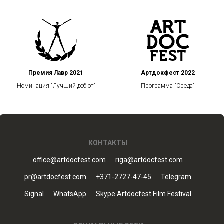
Премия Лавр 2021
Артдокфест 2022
Номинация "Лучший дебют"
Программа "Среда"
КОНТАКТЫ
office@artdocfest.com
riga@artdocfest.com
pr@artdocfest.com
+371-2727-47-45
Telegram
Signal
WhatsApp
Skype Artdocfest Film Festival