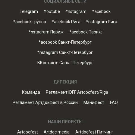
СОЦИАЛЬНЫЕ СЕТИ
Telegram
Youtube
*nstagram
*acebook
*acebook группа
*acebook Рига
*nstagram Рига
*nstagram Париж
*acebook Париж
*acebook Санкт-Петербург
*nstagram Санкт-Петербург
ВКонтакте Санкт-Петербург
ДИРЕКЦИЯ
Команда
Регламент IDFF Artdocfest/Riga
Регламент Артдокфест в России
Манифест
FAQ
НАШИ ПРОЕКТЫ
Artdocfest
Artdoc.media
Artdocfest Питчинг