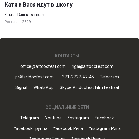
Катя и Вася идут в школу
Юлия Вишневецкая
Россия, 2020
КОНТАКТЫ
office@artdocfest.com
riga@artdocfest.com
pr@artdocfest.com
+371-2727-47-45
Telegram
Signal
WhatsApp
Skype Artdocfest Film Festival
СОЦИАЛЬНЫЕ СЕТИ
Telegram
Youtube
*nstagram
*acebook
*acebook группа
*acebook Рига
*nstagram Рига