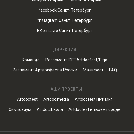
*nstagram Париж
*acebook Париж
*acebook Санкт-Петербург
*nstagram Санкт-Петербург
ВКонтакте Санкт-Петербург
ДИРЕКЦИЯ
Команда
Регламент IDFF Artdocfest/Riga
Регламент Артдокфест в России
Манифест
FAQ
НАШИ ПРОЕКТЫ
Artdocfest
Artdoc.media
Artdocfest Питчинг
Симпозиум
ArtdocШкола
Artdocfest в твоем городе