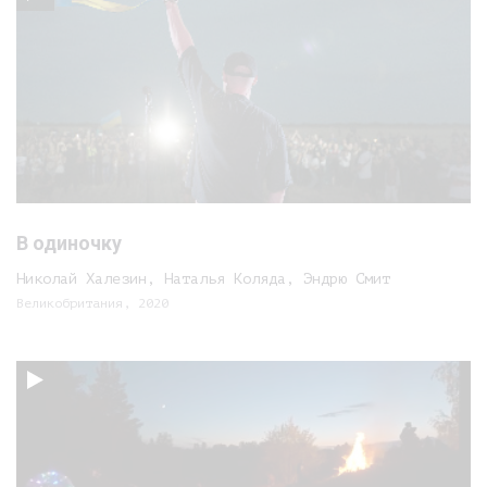
В одиночку
Николай Халезин, Наталья Коляда, Эндрю Смит
Великобритания, 2020