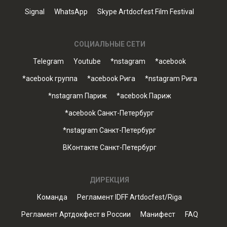
Signal
WhatsApp
Skype Artdocfest Film Festival
СОЦИАЛЬНЫЕ СЕТИ
Telegram
Youtube
*nstagram
*acebook
*acebook группа
*acebook Рига
*nstagram Рига
*nstagram Париж
*acebook Париж
*acebook Санкт-Петербург
*nstagram Санкт-Петербург
ВКонтакте Санкт-Петербург
ДИРЕКЦИЯ
Команда
Регламент IDFF Artdocfest/Riga
Регламент Артдокфест в России
Манифест
FAQ