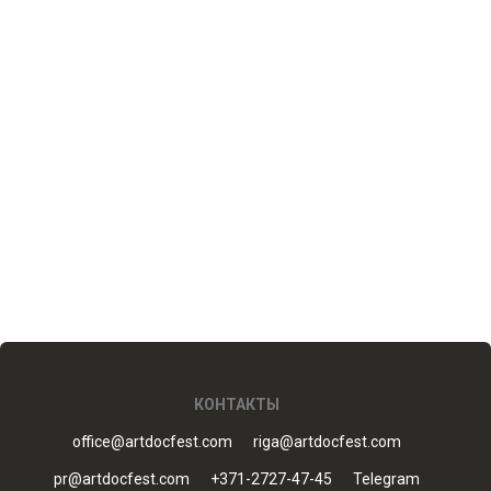
КОНТАКТЫ
office@artdocfest.com
riga@artdocfest.com
pr@artdocfest.com
+371-2727-47-45
Telegram