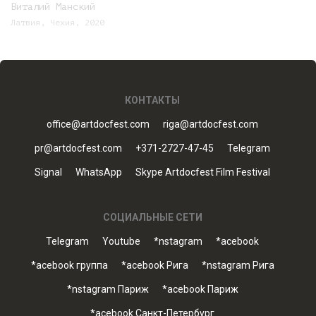
Виталий Манский
Латвия, Чехия, 2020
КОНТАКТЫ
office@artdocfest.com
riga@artdocfest.com
pr@artdocfest.com
+371-2727-47-45
Telegram
Signal
WhatsApp
Skype Artdocfest Film Festival
СОЦИАЛЬНЫЕ СЕТИ
Telegram
Youtube
*nstagram
*acebook
*acebook группа
*acebook Рига
*nstagram Рига
*nstagram Париж
*acebook Париж
*acebook Санкт-Петербург