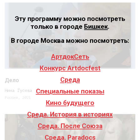
Эту программу можно посмотреть
только в городе
Бишкек
.
В городе Москва можно посмотреть:
АртдокСеть
Конкурс Artdocfest
Среда
Дело
Специальные показы
Нина Гусева
Россия, 2021
Кино будущего
Среда. История в историях
Среда. После Союза
Среда. Paradocs