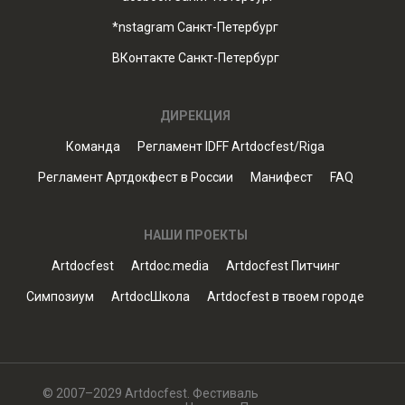
*nstagram Санкт-Петербург
ВКонтакте Санкт-Петербург
ДИРЕКЦИЯ
Команда
Регламент IDFF Artdocfest/Riga
Регламент Артдокфест в России
Манифест
FAQ
НАШИ ПРОЕКТЫ
Artdocfest
Artdoc.media
Artdocfest Питчинг
Симпозиум
ArtdocШкола
Artdocfest в твоем городе
© 2007–2029 Artdocfest. Фестиваль