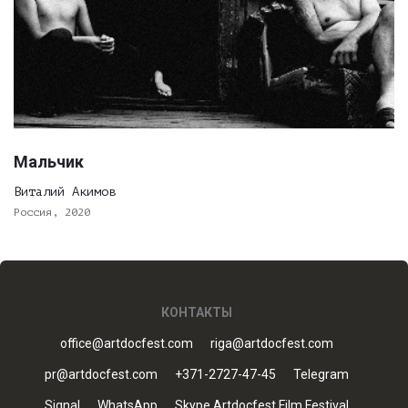
Мальчик
Виталий Акимов
Россия, 2020
КОНТАКТЫ
office@artdocfest.com
riga@artdocfest.com
pr@artdocfest.com
+371-2727-47-45
Telegram
Signal
WhatsApp
Skype Artdocfest Film Festival