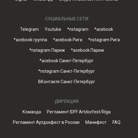
СОЦИАЛЬНЫЕ СЕТИ
Telegram
Youtube
*nstagram
*acebook
*acebook группа
*acebook Рига
*nstagram Рига
*nstagram Париж
*acebook Париж
*acebook Санкт-Петербург
*nstagram Санкт-Петербург
ВКонтакте Санкт-Петербург
ДИРЕКЦИЯ
Команда
Регламент IDFF Artdocfest/Riga
Регламент Артдокфест в России
Манифест
FAQ