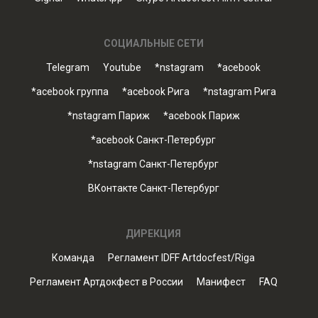
СОЦИАЛЬНЫЕ СЕТИ
Telegram
Youtube
*nstagram
*acebook
*acebook группа
*acebook Рига
*nstagram Рига
*nstagram Париж
*acebook Париж
*acebook Санкт-Петербург
*nstagram Санкт-Петербург
ВКонтакте Санкт-Петербург
ДИРЕКЦИЯ
Команда
Регламент IDFF Artdocfest/Riga
Регламент Артдокфест в России
Манифест
FAQ