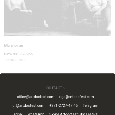
Мальчик
Виталий Акимов
Россия, 2020
КОНТАКТЫ
office@artdocfest.com
riga@artdocfest.com
pr@artdocfest.com
+371-2727-47-45
Telegram
Signal
WhatsApp
Skype Artdocfest Film Festival