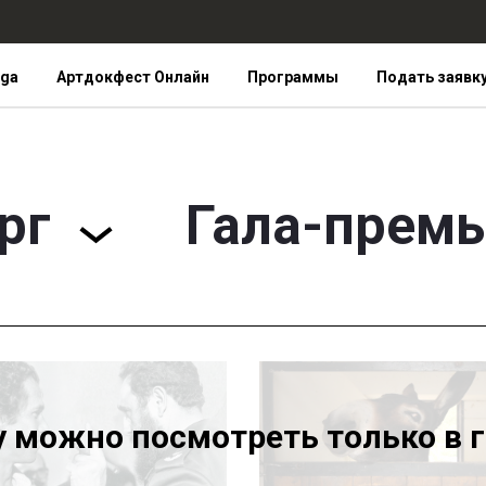
iga
Артдокфест Онлайн
Программы
Подать заявк
рг
Гала-прем
у можно посмотреть только в 