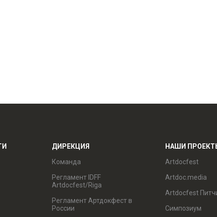
ТИ
ДИРЕКЦИЯ
НАШИ ПРОЕКТ
Команда
Artdocfest
Регламент IDFF
Artdoc.media
Artdocfest/Riga
Artdocfest Питч
Регламент Артдокфест в
России
Симпозиум