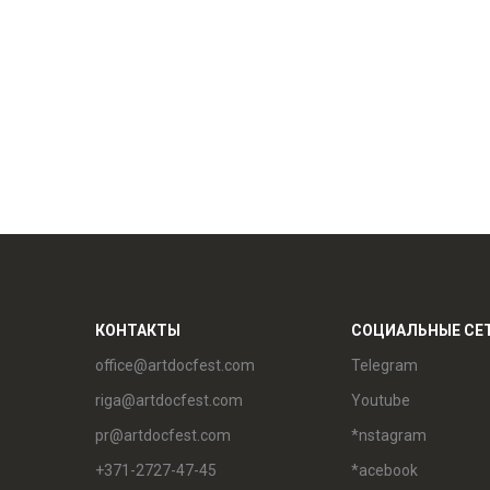
КОНТАКТЫ
СОЦИАЛЬНЫЕ СЕ
office@artdocfest.com
Telegram
riga@artdocfest.com
Youtube
pr@artdocfest.com
*nstagram
+371-2727-47-45
*acebook