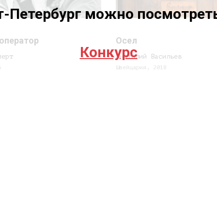
т-Петербург можно посмотреть
 оператор
Осел
Конкурс
перт
Анатолий Васильев
6
Швейцария, 2018