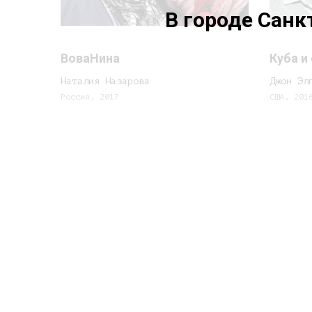
В городе Санк
ВоваНина
Куба и
Наталия Назарова
Джон Эл
Россия, 2017
США, 201