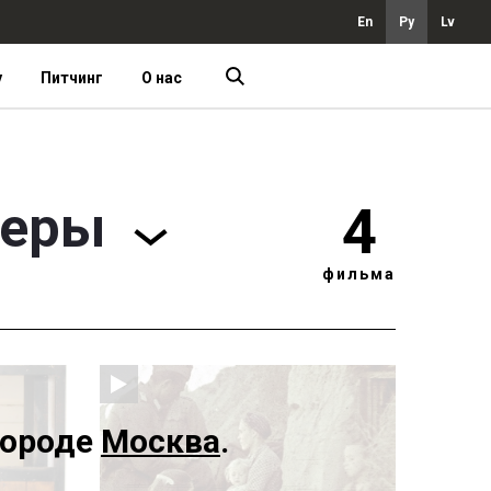
En
Ру
Lv
у
Питчинг
О нас
ьеры
4
фильма
городе
Москва
.