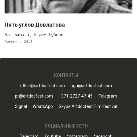
Пять углов Довлатова
Аза Бабаян, Вадим Дубнов
Армения, 2015
КОНТАКТЫ
office@artdocfest.com
riga@artdocfest.com
pr@artdocfest.com
+371-2727-47-45
Telegram
Signal
WhatsApp
Skype Artdocfest Film Festival
СОЦИАЛЬНЫЕ СЕТИ
Telegram
Youtube
*nstagram
*acebook