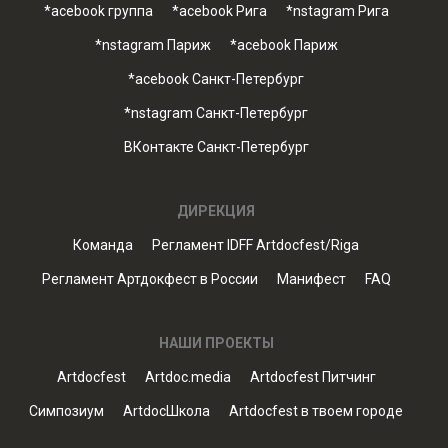
*acebook группа
*acebook Рига
*nstagram Рига
*nstagram Париж
*acebook Париж
*acebook Санкт-Петербург
*nstagram Санкт-Петербург
ВКонтакте Санкт-Петербург
ДИРЕКЦИЯ
Команда
Регламент IDFF Artdocfest/Riga
Регламент Артдокфест в России
Манифест
FAQ
НАШИ ПРОЕКТЫ
Artdocfest
Artdoc.media
Artdocfest Питчинг
Симпозиум
ArtdocШкола
Artdocfest в твоем городе