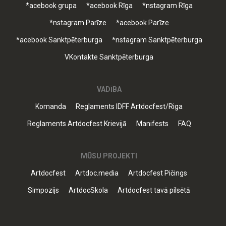
*acebook grupa
*acebook Rīga
*nstagram Rīga
*nstagram Parīze
*acebook Parīze
*acebook Sanktpēterburga
*nstagram Sanktpēterburga
VKontakte Sanktpēterburga
VADĪBA
Komanda
Reglaments IDFF Artdocfest/Riga
Reglaments Artdocfest Krievijā
Manifests
FAQ
MŪSU PROJEKTI
Artdocfest
Artdoc.media
Artdocfest Pičings
Simpozijs
ArtdocSkola
Artdocfest tavā pilsētā