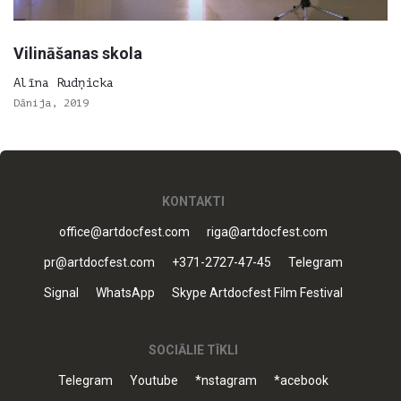
Vilināšanas skola
Alīna Rudņicka
Dānija, 2019
KONTAKTI
office@artdocfest.com
riga@artdocfest.com
pr@artdocfest.com
+371-2727-47-45
Telegram
Signal
WhatsApp
Skype Artdocfest Film Festival
SOCIĀLIE TĪKLI
Telegram
Youtube
*nstagram
*acebook