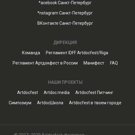
*acebook Санкт-Петербург
*nstagram Санкт-Петербург
ВКонтакте Санкт-Петербург
ДИРЕКЦИЯ
Команда
Регламент IDFF Artdocfest/Riga
Регламент Артдокфест в России
Манифест
FAQ
НАШИ ПРОЕКТЫ
Artdocfest
Artdoc.media
Artdocfest Питчинг
Симпозиум
ArtdocШкола
Artdocfest в твоем городе