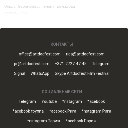
Ольга Веремеева, Елена Демидова
Россия, 2016
КОНТАКТЫ
office@artdocfest.com
riga@artdocfest.com
pr@artdocfest.com
+371-2727-47-45
Telegram
Signal
WhatsApp
Skype Artdocfest Film Festival
СОЦИАЛЬНЫЕ СЕТИ
Telegram
Youtube
*nstagram
*acebook
*acebook группа
*acebook Рига
*nstagram Рига
*nstagram Париж
*acebook Париж