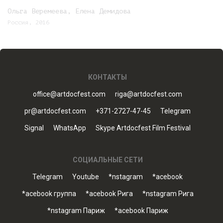
Ольга Веремеева, Елена Демидова
Россия, 2016
КОНТАКТЫ
office@artdocfest.com
riga@artdocfest.com
pr@artdocfest.com
+371-2727-47-45
Telegram
Signal
WhatsApp
Skype Artdocfest Film Festival
СОЦИАЛЬНЫЕ СЕТИ
Telegram
Youtube
*nstagram
*acebook
*acebook группа
*acebook Рига
*nstagram Рига
*nstagram Париж
*acebook Париж