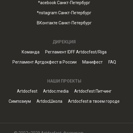
*acebook Санкт-Петербург
*nstagram Санкт-Петербург
ВКонтакте Санкт-Петербург
ДИРЕКЦИЯ
Команда
Регламент IDFF Artdocfest/Riga
Регламент Артдокфест в России
Манифест
FAQ
НАШИ ПРОЕКТЫ
Artdocfest
Artdoc.media
Artdocfest Питчинг
Симпозиум
ArtdocШкола
Artdocfest в твоем городе