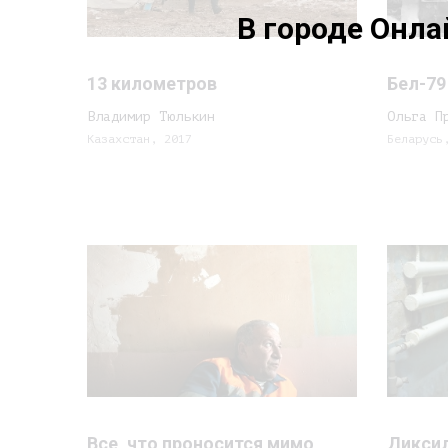
В городе Онл
13 километров
Бел-79
Владимир Тюлькин
Ольга П
Казахстан, 2017
Беларусь
Все, что проносится мимо
Дикси