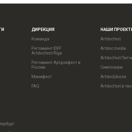
ТИ
ДИРЕКЦИЯ
НАШИ ПРОЕКТ
Команда
Artdocfest
Регламент IDFF
Artdoc.media
Artdocfest/Riga
Artdocfest Питч
Регламент Артдокфест в
России
Симпозиум
Манифест
ArtdocШкола
FAQ
Artdocfest в тв
тербург