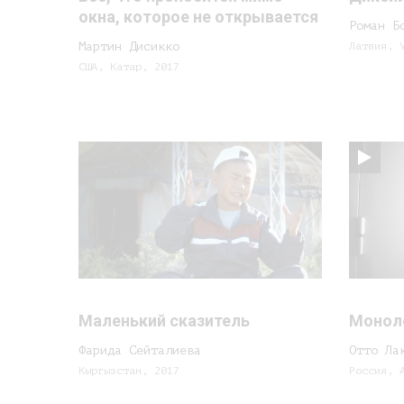
окна, которое не открывается
Роман Б
Мартин Дисикко
Латвия, 
США, Катар, 2017
Маленький сказитель
Монол
Фарида Сейталиева
Отто Ла
Кыргызстан, 2017
Россия, 