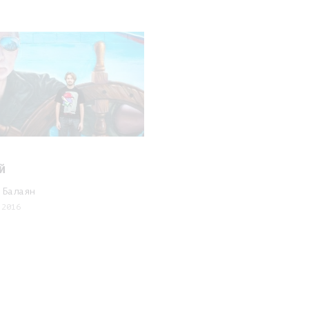
й
 Балаян
 2016