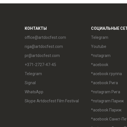
КОНТАКТЫ
СОЦИАЛЬНЫЕ СЕ
office@artdocfest.com
Telegram
riga@artdocfest.com
Youtube
pr@artdocfest.com
*nstagram
+371-2727-47-45
*acebook
Telegram
*acebook группа
Signal
*acebook Рига
WhatsApp
*nstagram Рига
Skype Artdocfest Film Festival
*nstagram Париж
*acebook Париж
*acebook Санкт-Пе