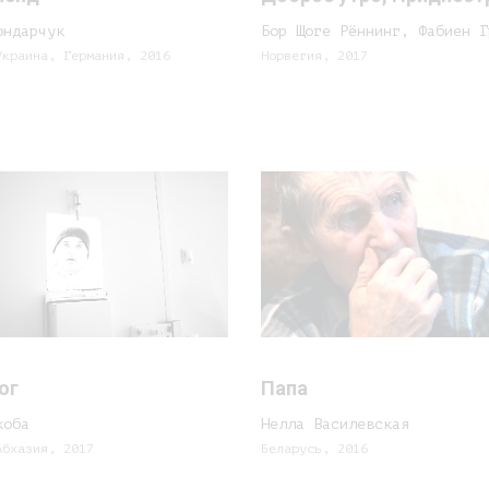
ондарчук
Бор Щоге Рённинг, Фабиен Г
Украина, Германия, 2016
Норвегия, 2017
ог
Папа
коба
Нелла Василевская
Абхазия, 2017
Беларусь, 2016