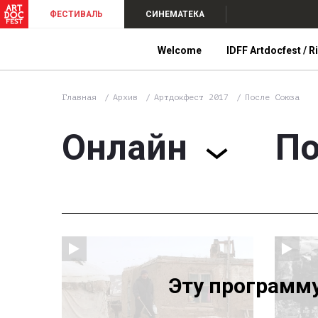
ФЕСТИВАЛЬ
СИНЕМАТЕКА
Welcome
IDFF Artdocfest / R
Главная
Архив
Артдокфест 2017
После Союза
Онлайн
По
Эту программ