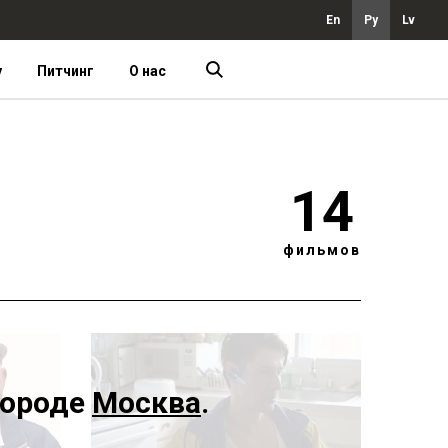
En
Ру
Lv
у
Питчинг
О нас
14
фильмов
городе
Москва
.