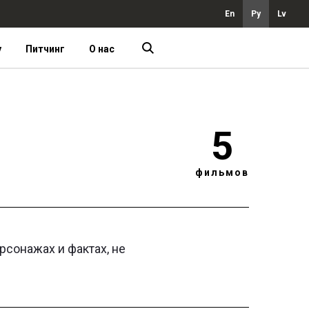
En
Ру
Lv
у
Питчинг
О нас
5
фильмов
рсонажах и фактах, не