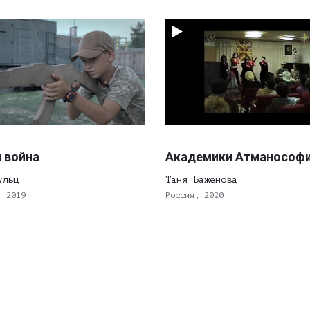
 война
Академики Атманософ
ульц
Таня Баженова
, 2019
Россия, 2020