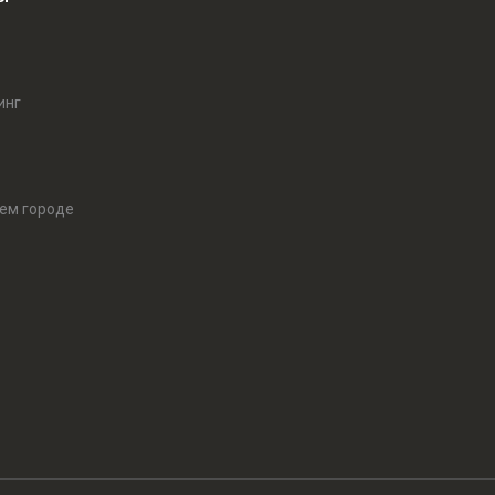
инг
оем городе