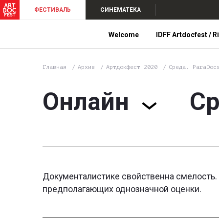
ФЕСТИВАЛЬ
СИНЕМАТЕКА
Welcome
IDFF Artdocfest / R
Главная
Архив
Артдокфест 2020
Среда. ParaDoc
Онлайн
Ср
Документалистике свойственна смелость. И
предполагающих однозначной оценки.