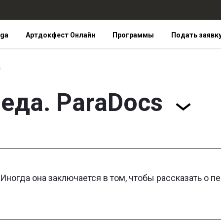
iga
Артдокфест Онлайн
Программы
Подать заявк
s
еда. ParaDocs
ногда она заключается в том, чтобы рассказать о пе