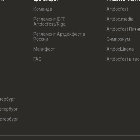
Команда
Artdocfest
Регламент IDFF
Artdoc.media
Artdocfest/Riga
Artdocfest Питч
Регламент Артдокфест в
России
Симпозиум
Манифест
ArtdocШкола
FAQ
Artdocfest в тв
тербург
етербург
етербург