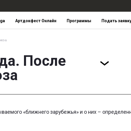
iga
Артдокфест Онлайн
Программы
Подать заявк
оюза
да. После
за
ваемого «ближнего зарубежья» и о них – определен