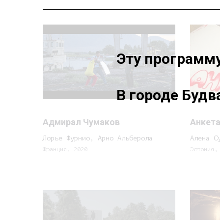
Эту программ
В городе Будв
Адмирал Чумаков
Анкет
Лорье Фурнио, Арно Альберола
Алена С
Франция, 2020
Эстония,