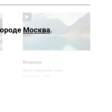
городе
Москва
.
Мээрман
Айкол Нурланбек уулу
Кыргызстан, 2021