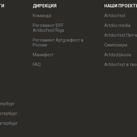
ТИ
ДИРЕКЦИЯ
НАШИ ПРОЕКТ
Команда
Artdocfest
Регламент IDFF
Artdoc.media
Artdocfest/Riga
Artdocfest Питч
Регламент Артдокфест в
России
Симпозиум
Манифест
ArtdocШкола
FAQ
Artdocfest в тв
тербург
етербург
етербург