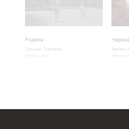
Родина
Черный
Татьяна Соболева
Адилет 
Россия, 2021
Кыргызст