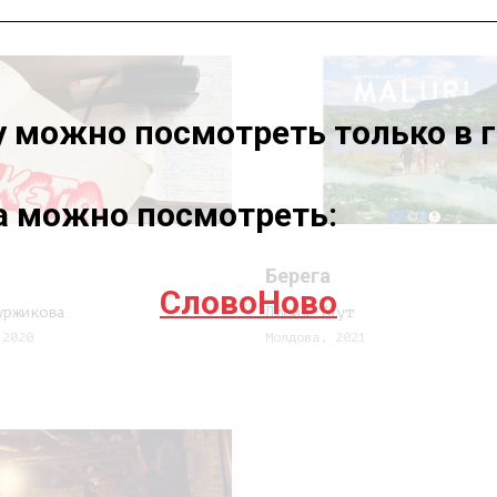
у можно посмотреть только в 
а можно посмотреть:
а
Берега
СловоНово
уржикова
Люсия Таут
 2020
Молдова, 2021