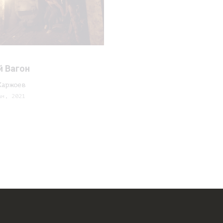
 Вагон
Каржоев
ан, 2021