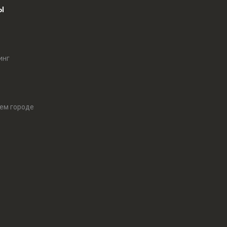
Ы
инг
оем городе