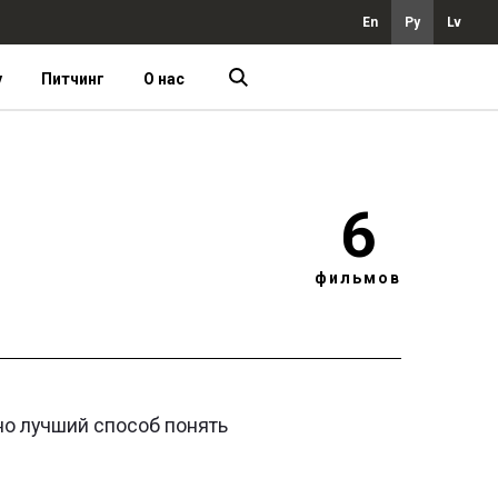
En
Ру
Lv
у
Питчинг
О нас
6
фильмов
но лучший способ понять