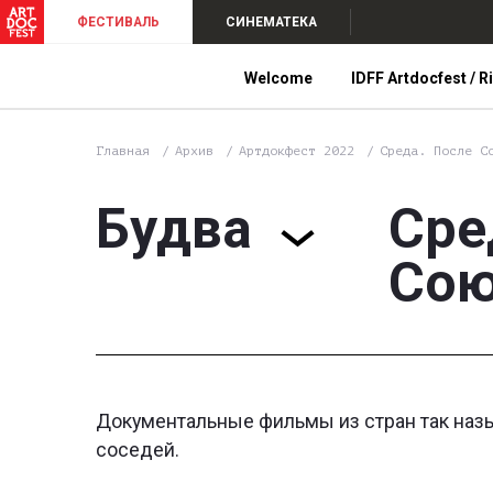
ФЕСТИВАЛЬ
СИНЕМАТЕКА
Welcome
IDFF Artdocfest / R
Главная
Архив
Артдокфест 2022
Среда. После С
Будва
Сре
Сою
Документальные фильмы из стран так назы
соседей.