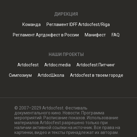
ДИРЕКЦИЯ
Команда
Регламент IDFF Artdocfest/Riga
Регламент Артдокфест в России
Манифест
FAQ
НАШИ ПРОЕКТЫ
Artdocfest
Artdoc.media
Artdocfest Питчинг
Симпозиум
ArtdocШкола
Artdocfest в твоем городе
© 2007–2029 Artdocfest. Фестиваль
документального кино. Новости. Программа
мероприятий. Расписание показов. Использование
материалов Artdocfest разрешено только при
наличии активной ссылки на источник. Все права на
картинки, видео и тексты принадлежат их авторам.