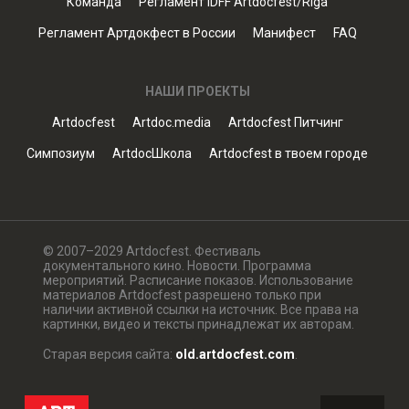
Команда
Регламент IDFF Artdocfest/Riga
Регламент Артдокфест в России
Манифест
FAQ
НАШИ ПРОЕКТЫ
Artdocfest
Artdoc.media
Artdocfest Питчинг
Симпозиум
ArtdocШкола
Artdocfest в твоем городе
© 2007–2029 Artdocfest. Фестиваль
документального кино. Новости. Программа
мероприятий. Расписание показов. Использование
материалов Artdocfest разрешено только при
наличии активной ссылки на источник. Все права на
картинки, видео и тексты принадлежат их авторам.
Старая версия сайта:
old.artdocfest.com
.