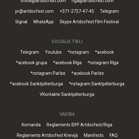
office@artdocfest.com
riga@artdocfest.com
pr@artdocfest.com
+371-2727-47-45
Telegram
Signal
WhatsApp
Skype Artdocfest Film Festival
SOCIĀLIE TĪKLI
Telegram
Youtube
*nstagram
*acebook
*acebook grupa
*acebook Rīga
*nstagram Rīga
*nstagram Parīze
*acebook Parīze
*acebook Sanktpēterburga
*nstagram Sanktpēterburga
VKontakte Sanktpēterburga
VADĪBA
Komanda
Reglaments IDFF Artdocfest/Riga
Reglaments Artdocfest Krievijā
Manifests
FAQ