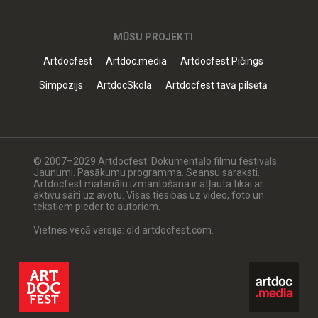
MŪSU PROJEKTI
Artdocfest
Artdoc.media
Artdocfest Pičings
Simpozijs
ArtdocSkola
Artdocfest tavā pilsētā
© 2007–2029 Artdocfest. Dokumentālo filmu festivāls.
Jaunumi. Pasākumu programma. Seansu saraksti.
Artdocfest materiālu izmantošana ir atļauta tikai ar
aktīvu saiti uz avotu. Visas tiesības uz video, foto un
tekstiem pieder to autoriem.
Vietnes vecā versija: old.artdocfest.com.