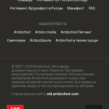
Команда
Регламент IDFF Artdocfest/Riga
Регламент Артдокфест в России
Манифест
FAQ
НАШИ ПРОЕКТЫ
Artdocfest
Artdoc.media
Artdocfest Питчинг
Симпозиум
ArtdocШкола
Artdocfest в твоем городе
© 2007–2029 Artdocfest. Фестиваль
документального кино. Новости. Программа
мероприятий. Расписание показов. Использование
материалов Artdocfest разрешено только при
наличии активной ссылки на источник. Все права на
картинки, видео и тексты принадлежат их авторам.
Старая версия сайта:
old.artdocfest.com
.