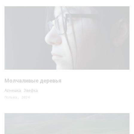
Молчаливые деревья
Агнешка Звефка
Польша, 2024