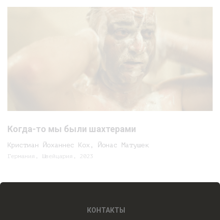
Когда-то мы были шахтерами
Кристиан Йоханнес Кох, Йонас Матушек
Германия, Швейцария, 2023
КОНТАКТЫ