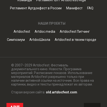
Команда
Регламент IDFF Artdocfest/Riga
Регламент Артдокфест в России
Манифест
FAQ
НАШИ ПРОЕКТЫ
Artdocfest
Artdoc.media
Artdocfest Питчинг
Симпозиум
ArtdocШкола
Artdocfest в твоем городе
© 2007–2029 Artdocfest. Фестиваль
документального кино. Новости. Программа
мероприятий. Расписание показов. Использование
материалов Artdocfest разрешено только при
наличии активной ссылки на источник. Все права на
картинки, видео и тексты принадлежат их авторам.
Старая версия сайта:
old.artdocfest.com
.