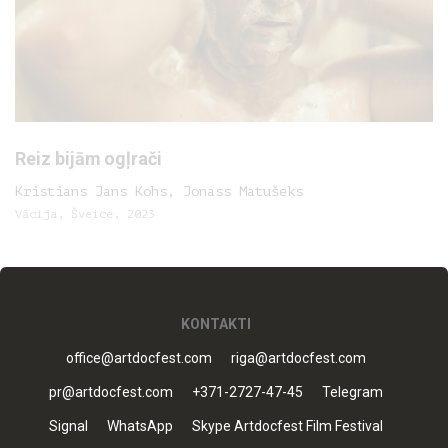
Reiz bijām ogļrači
Kristians Jans Kohs, Jonass Matušeks
Vācija, Šveice, 2023
KONTAKTI
office@artdocfest.com
riga@artdocfest.com
pr@artdocfest.com
+371-2727-47-45
Telegram
Signal
WhatsApp
Skype Artdocfest Film Festival