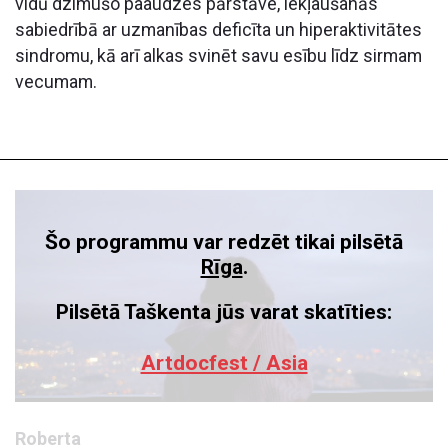
vidū dzimušo paaudzes pārstāve, iekļaušanās
sabiedrībā ar uzmanības deficīta un hiperaktivitātes
sindromu, kā arī alkas svinēt savu esību līdz sirmam
vecumam.
Šo programmu var redzēt tikai pilsētā
Rīga
.
Pilsētā Taškenta jūs varat skatīties:
Artdocfest / Asia
Roberta