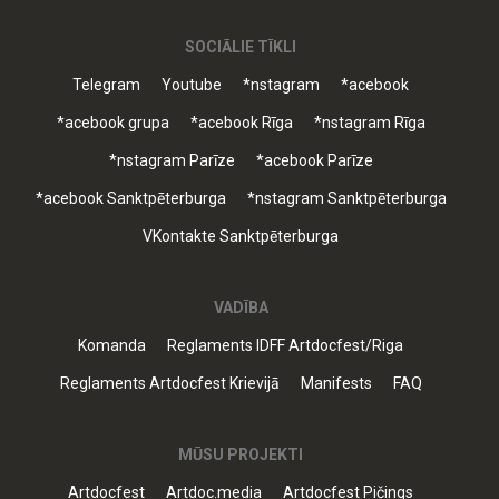
SOCIĀLIE TĪKLI
Telegram
Youtube
*nstagram
*acebook
*acebook grupa
*acebook Rīga
*nstagram Rīga
*nstagram Parīze
*acebook Parīze
*acebook Sanktpēterburga
*nstagram Sanktpēterburga
VKontakte Sanktpēterburga
VADĪBA
Komanda
Reglaments IDFF Artdocfest/Riga
Reglaments Artdocfest Krievijā
Manifests
FAQ
MŪSU PROJEKTI
Artdocfest
Artdoc.media
Artdocfest Pičings