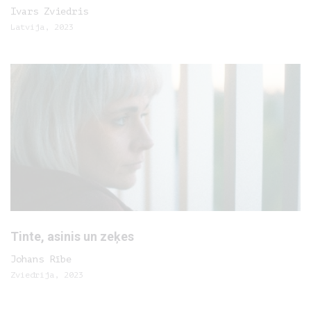
Ivars Zviedris
Latvija, 2023
Tinte, asinis un zeķes
Johans Rībe
Zviedrija, 2023