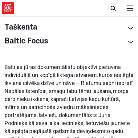
Taškenta
Baltic Focus
Baltijas jūras dokumentālistu objektīvi pietuvina
individuālā un kopīgā likteņa ietvariem, kuros ieslēgta
ikviena cilvēka dzīve un nāve – Rietumu sapņi iepretī
Nepālas īstenībai, smagu tabu tēmu laušana, morga
darbinieku ikdiena, kaprači Latvijas kapu kultūrā,
intīms un satricinošs zviedru mākslinieces
portretējums, latviešu dokumentālists Juris
Podnieks kā sava laika liecinieks, lietuviešu jauniete
kā spilgta pagājušā gadsmita deviņdesmito gadu