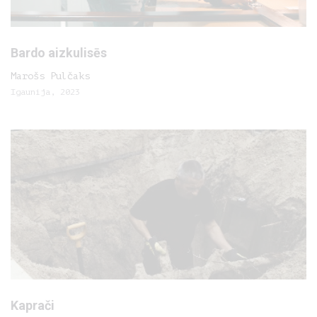
Bardo aizkulisēs
Marošs Pulčaks
Igaunija, 2023
Kaprači