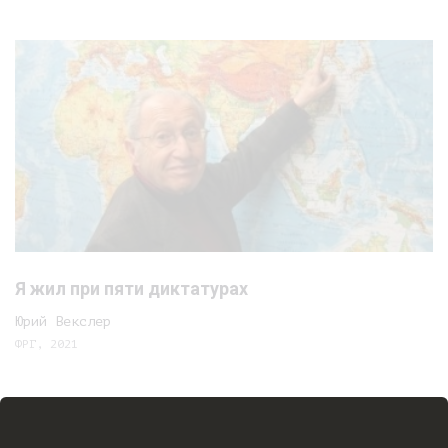
Я жил при пяти диктатурах
Юрий Векслер
ФРГ, 2021