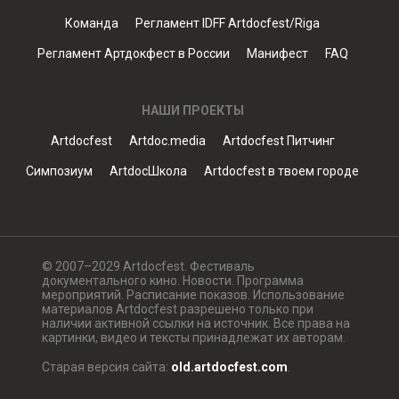
Команда
Регламент IDFF Artdocfest/Riga
Регламент Артдокфест в России
Манифест
FAQ
НАШИ ПРОЕКТЫ
Artdocfest
Artdoc.media
Artdocfest Питчинг
Симпозиум
ArtdocШкола
Artdocfest в твоем городе
© 2007–2029 Artdocfest. Фестиваль
документального кино. Новости. Программа
мероприятий. Расписание показов. Использование
материалов Artdocfest разрешено только при
наличии активной ссылки на источник. Все права на
картинки, видео и тексты принадлежат их авторам.
Старая версия сайта:
old.artdocfest.com
.