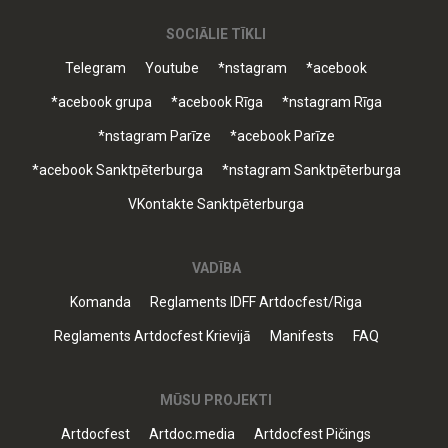
SOCIĀLIE TĪKLI
Telegram
Youtube
*nstagram
*acebook
*acebook grupa
*acebook Rīga
*nstagram Rīga
*nstagram Parīze
*acebook Parīze
*acebook Sanktpēterburga
*nstagram Sanktpēterburga
VKontakte Sanktpēterburga
VADĪBA
Komanda
Reglaments IDFF Artdocfest/Riga
Reglaments Artdocfest Krievijā
Manifests
FAQ
MŪSU PROJEKTI
Artdocfest
Artdoc.media
Artdocfest Pičings