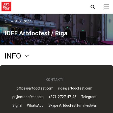
1. — 8.3.2027
IDFF Artdocfest / Riga
INFO
KONTAKTI
office@artdocfest.com
riga@artdocfest.com
pr@artdocfest.com
+371-2727-47-45
Telegram
Signal
WhatsApp
Skype Artdocfest Film Festival