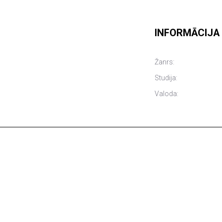
INFORMĀCIJA
Žanrs:
Studija:
Valoda: