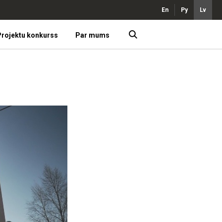
En
Ру
Lv
rojektu konkurss
Par mums