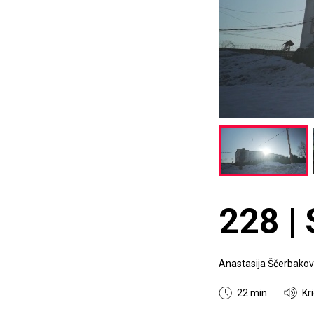
228 | 
Anastasija Ščerbako
22 min
Kr