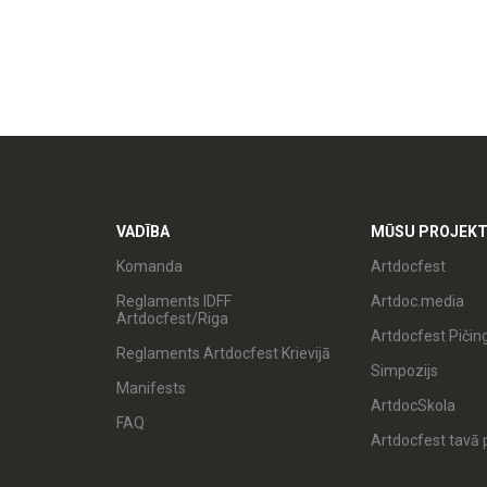
VADĪBA
MŪSU PROJEKT
Komanda
Artdocfest
Reglaments IDFF
Artdoc.media
Artdocfest/Riga
Artdocfest Pičin
Reglaments Artdocfest Krievijā
Simpozijs
Manifests
ArtdocSkola
FAQ
Artdocfest tavā p