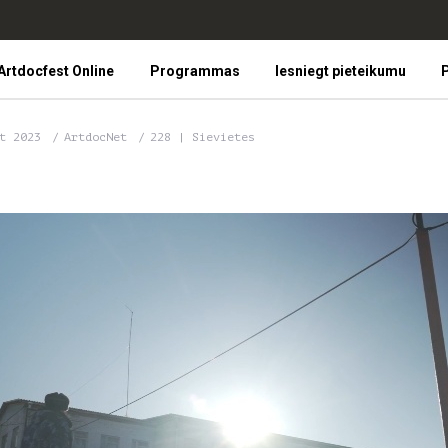
Artdocfest Online
Programmas
Iesniegt pieteikumu
P
st 2023
ArtdocNet
228 | Sievietes