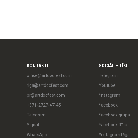
KONTAKTI
SOCIĀLIE TĪKLI
office@artdocfest.com
Telegram
riga@artdocfest.com
Youtube
pr@artdocfest.com
*nstagram
+371-2727-47-45
*acebook
Telegram
*acebook grupa
Signal
*acebook Rīga
WhatsApp
*nstagram Rīga