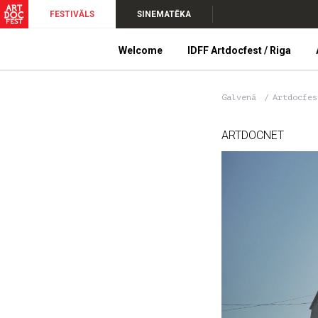
FESTIVĀLS
SINEMATĒKA
Welcome
IDFF Artdocfest / Riga
Galvenā
Artdocfe
ARTDOCNET