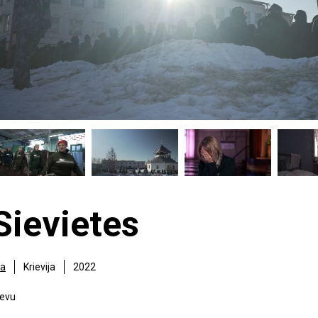
Sievietes
va
Krievija
2022
ievu