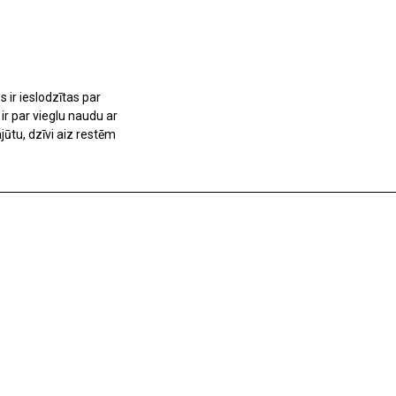
 ir ieslodzītas par
 ir par vieglu naudu ar
ūtu, dzīvi aiz restēm