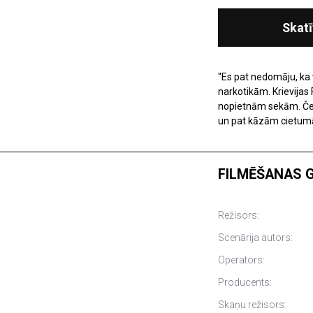
Skatī
"Es pat nedomāju, ka v
narkotikām. Krievijas 
nopietnām sekām. Četr
un pat kāzām cietum
FILMĒŠANAS 
Režisors:
Scenārija autors:
Operators:
Producents:
Skaņu režisors: