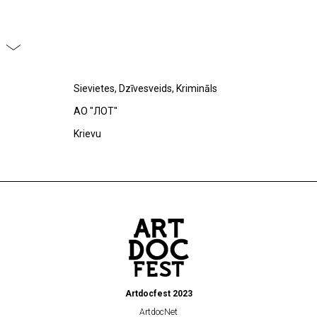
Sievietes, Dzīvesveids, Krimināls
АО "ЛОТ"
Krievu
Artdocfest 2023
ArtdocNet