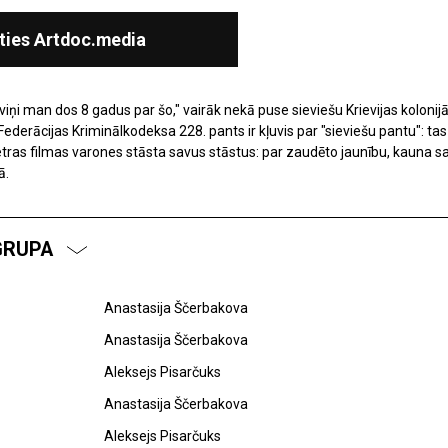
ties Artdoc.media
iņi man dos 8 gadus par šo," vairāk nekā puse sieviešu Krievijas kolonijās
Federācijas Kriminālkodeksa 228. pants ir kļuvis par "sieviešu pantu": tas
as filmas varones stāsta savus stāstus: par zaudēto jaunību, kauna saj
ā.
GRUPA
Anastasija Ščerbakova
Anastasija Ščerbakova
Aleksejs Pisarčuks
Anastasija Ščerbakova
Aleksejs Pisarčuks