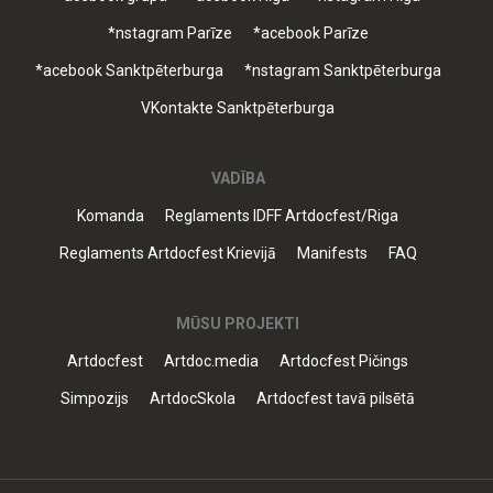
*nstagram Parīze
*acebook Parīze
*acebook Sanktpēterburga
*nstagram Sanktpēterburga
VKontakte Sanktpēterburga
VADĪBA
Komanda
Reglaments IDFF Artdocfest/Riga
Reglaments Artdocfest Krievijā
Manifests
FAQ
MŪSU PROJEKTI
Artdocfest
Artdoc.media
Artdocfest Pičings
Simpozijs
ArtdocSkola
Artdocfest tavā pilsētā