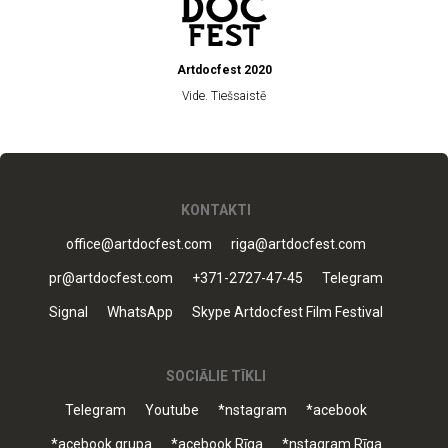
Artdocfest 2020
Vide. Tiešsaistē
KONTAKTI
office@artdocfest.com
riga@artdocfest.com
pr@artdocfest.com
+371-2727-47-45
Telegram
Signal
WhatsApp
Skype Artdocfest Film Festival
SOCIĀLIE TĪKLI
Telegram
Youtube
*nstagram
*acebook
*acebook grupa
*acebook Rīga
*nstagram Rīga