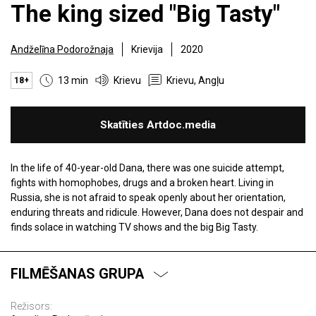
The king sized "Big Tasty"
Andželīna Podorožnaja
Krievija
2020
13 min
Krievu
Krievu, Angļu
18+
Skatīties Artdoc.media
In the life of 40-year-old Dana, there was one suicide attempt,
fights with homophobes, drugs and a broken heart. Living in
Russia, she is not afraid to speak openly about her orientation,
enduring threats and ridicule. However, Dana does not despair and
finds solace in watching TV shows and the big Big Tasty.
FILMĒŠANAS GRUPA
Režisors: