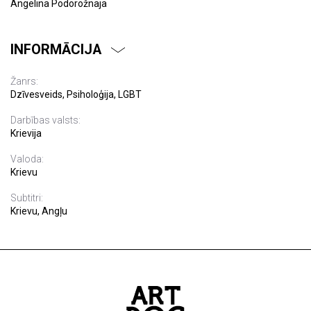
Angelina Podorožnaja
INFORMĀCIJA
Žanrs:
Dzīvesveids, Psiholoģija, LGBT
Darbības valsts:
Krievija
Valoda:
Krievu
Subtitri:
Krievu, Angļu