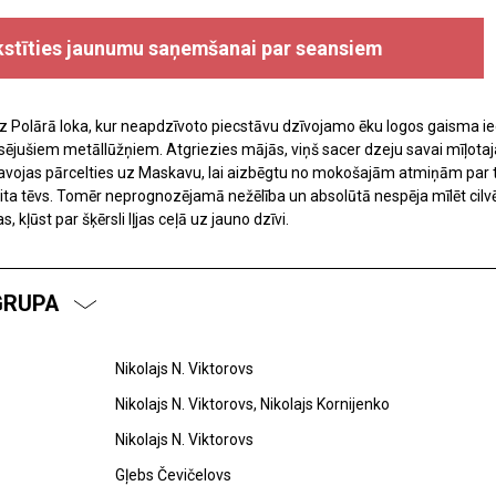
kstīties jaunumu saņemšanai par seansiem
iz Polārā loka, kur neapdzīvoto piecstāvu dzīvojamo ēku logos gaisma ied
ūsējušiem metāllūžņiem. Atgriezies mājās, viņš sacer dzeju savai mīļotaj
atavojas pārcelties uz Maskavu, lai aizbēgtu no mokošajām atmiņām par t
 sita tēvs. Tomēr neprognozējamā nežēlība un absolūtā nespēja mīlēt cilvē
 kļūst par šķērsli Iļjas ceļā uz jauno dzīvi.
GRUPA
Nikolajs N. Viktorovs
Nikolajs N. Viktorovs, Nikolajs Kornijenko
Nikolajs N. Viktorovs
Gļebs Čevičelovs