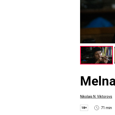
Melna
Nikolajs N. Viktorovs
71 min
18+