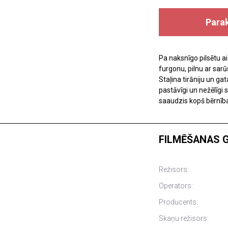
Para
Pa naksnīgo pilsētu a
furgonu, pilnu ar sar
Staļina tirāniju un g
pastāvīgi un nežēlīgi
saaudzis kopš bērnības,
FILMĒŠANAS 
Režisors:
Operators:
Producents:
Skaņu režisors: