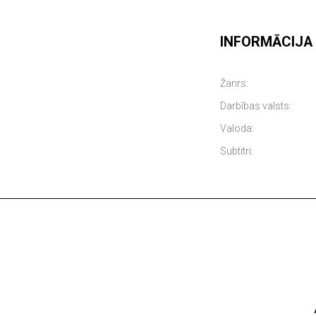
INFORMĀCIJA
Žanrs:
Darbības valsts:
Valoda:
Subtitri: