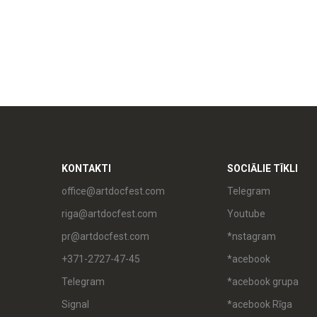
KONTAKTI
SOCIĀLIE TĪKLI
office@artdocfest.com
Telegram
riga@artdocfest.com
Youtube
pr@artdocfest.com
*nstagram
+371-2727-47-45
*acebook
Telegram
*acebook grupa
Signal
*acebook Rīga