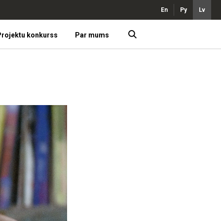
En
Ру
Lv
rojektu konkurss
Par mums