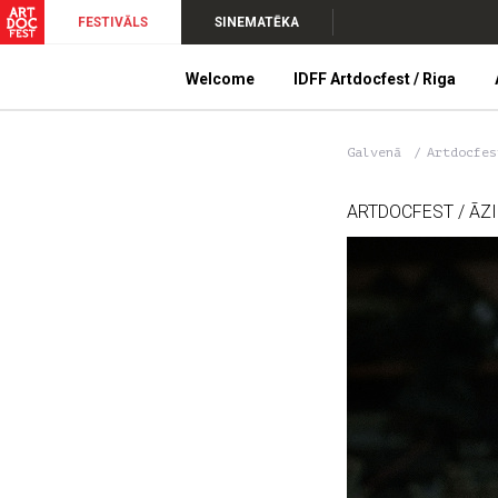
FESTIVĀLS
SINEMATĒKA
Welcome
IDFF Artdocfest / Riga
Galvenā
Artdocfe
ARTDOCFEST / ĀZ