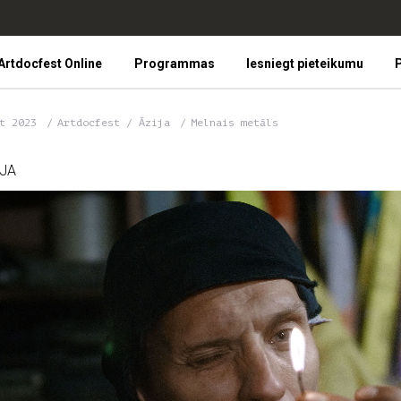
Artdocfest Online
Programmas
Iesniegt pieteikumu
P
st 2023
Artdocfest / Āzija
Melnais metāls
IJA