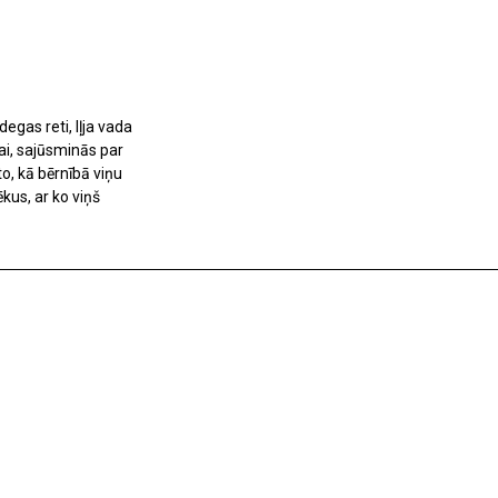
egas reti, Iļja vada
ai, sajūsminās par
o, kā bērnībā viņu
kus, ar ko viņš