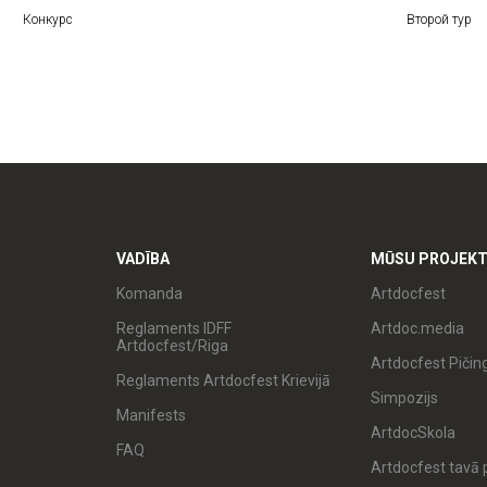
Конкурс
Второй тур
VADĪBA
MŪSU PROJEKT
Komanda
Artdocfest
Reglaments IDFF
Artdoc.media
Artdocfest/Riga
Artdocfest Pičin
Reglaments Artdocfest Krievijā
Simpozijs
Manifests
ArtdocSkola
FAQ
Artdocfest tavā p