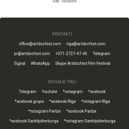
Vide. Tiešsaistē
KONTAKTI
office@artdocfest.com
riga@artdocfest.com
pr@artdocfest.com
+371-2727-47-45
Telegram
Signal
WhatsApp
Skype Artdocfest Film Festival
SOCIĀLIE TĪKLI
Telegram
Youtube
*nstagram
*acebook
*acebook grupa
*acebook Rīga
*nstagram Rīga
*nstagram Parīze
*acebook Parīze
*acebook Sanktpēterburga
*nstagram Sanktpēterburga