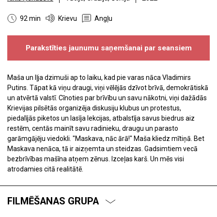
92 min
Krievu
Angļu
Parakstīties jaunumu saņemšanai par seansiem
Maša un Iļja dzimuši ap to laiku, kad pie varas nāca Vladimirs
Putins. Tāpat kā viņu draugi, viņi vēlējās dzīvot brīvā, demokrātiskā
un atvērtā valstī. Cīnoties par brīvību un savu nākotni, viņi dažādās
Krievijas pilsētās organizēja diskusiju klubus un protestus,
piedalījās piketos un lasīja lekcijas, atbalstīja savus biedrus aiz
restēm, centās mainīt savu radinieku, draugu un parasto
garāmgājēju viedokli. "Maskava, nāc ārā!" Maša kliedz mītiņā. Bet
Maskava nenāca, tā ir aizņemta un steidzas. Gadsimtiem vecā
bezbrīvības mašīna atņem zēnus. Izceļas karš. Un mēs visi
atrodamies citā realitātē.
FILMĒŠANAS GRUPA