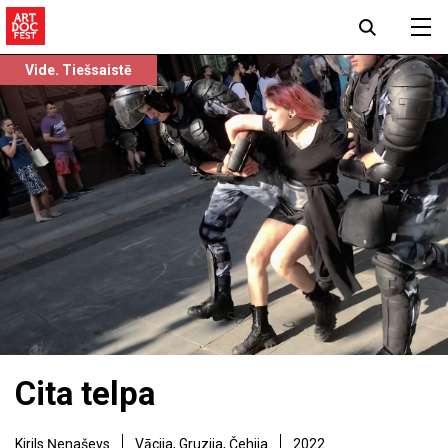
Vide. Tiešsaistē
Cita telpa
Kirils Ņenaševs
Vācija, Gruzija, Čehija
2022