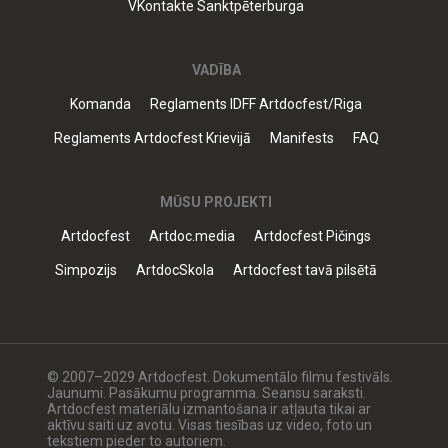
VKontakte Sanktpēterburga
VADĪBA
Komanda
Reglaments IDFF Artdocfest/Riga
Reglaments Artdocfest Krievijā
Manifests
FAQ
MŪSU PROJEKTI
Artdocfest
Artdoc.media
Artdocfest Pičings
Simpozijs
ArtdocSkola
Artdocfest tavā pilsētā
© 2007–2029 Artdocfest. Dokumentālo filmu festivāls.
Jaunumi. Pasākumu programma. Seansu saraksti.
Artdocfest materiālu izmantošana ir atļauta tikai ar
aktīvu saiti uz avotu. Visas tiesības uz video, foto un
tekstiem pieder to autoriem.