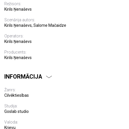
Režisors:
Kirils Ņenaševs
Scenārija autors:
Kirils Ņenaševs, Salome Mačaidze
Operators:
Kirils Ņenaševs
Producents:
Kirils Ņenaševs
INFORMĀCIJA
Žanrs:
Cilvēktiesības
Studija:
Goslab studio
Valoda:
Krievu