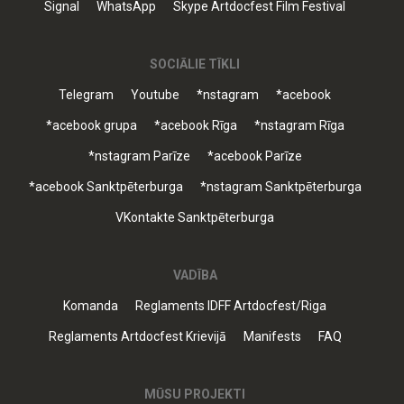
Signal
WhatsApp
Skype Artdocfest Film Festival
SOCIĀLIE TĪKLI
Telegram
Youtube
*nstagram
*acebook
*acebook grupa
*acebook Rīga
*nstagram Rīga
*nstagram Parīze
*acebook Parīze
*acebook Sanktpēterburga
*nstagram Sanktpēterburga
VKontakte Sanktpēterburga
VADĪBA
Komanda
Reglaments IDFF Artdocfest/Riga
Reglaments Artdocfest Krievijā
Manifests
FAQ
MŪSU PROJEKTI