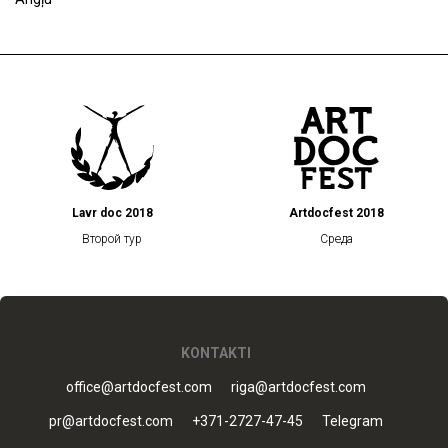
Lavr doc 2018
Artdocfest 2018
Второй тур
Среда
KONTAKTI
office@artdocfest.com
riga@artdocfest.com
pr@artdocfest.com
+371-2727-47-45
Telegram