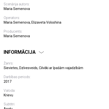
Scenārija autors:
Maria Semenova
Operators:
Maria Semenova, Elizaveta Voloshina
Producents:
Maria Semenova
INFORMĀCIJA
Žanrs:
Sievietes, Dzīvesveids, Cilvēki ar īpašām vajadzībām
Darbības periods:
2017
Valoda:
Krievu
Subtitri:
Angļu