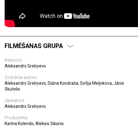
FILMĒŠANAS GRUPA
Režisors:
Aleksandrs Grebņevs
Scenārija autors:
Aleksandrs Grebņevs, Diāna Kondraša, Sofija Meļņikova, Jānis
Skutelis
Operators:
Aleksandrs Grebņevs
Producents:
Karīna Kolendo, Aleksis Siksnis