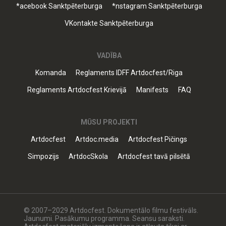
*acebook Sanktpēterburga
*nstagram Sanktpēterburga
VKontakte Sanktpēterburga
VADĪBA
Komanda
Reglaments IDFF Artdocfest/Riga
Reglaments Artdocfest Krievijā
Manifests
FAQ
MŪSU PROJEKTI
Artdocfest
Artdoc.media
Artdocfest Pičings
Simpozijs
ArtdocSkola
Artdocfest tavā pilsētā
© 2007–2029 Artdocfest. Dokumentālo filmu festivāls.
Jaunumi. Pasākumu programma. Seansu saraksti.