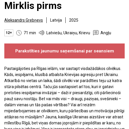
Mirklis pirms
Aleksandrs Grebņevs
Latvija
2025
71 min
Latviešu, Ukraiņu, Krievu
Angļu
12+
Parakstīties jaunumu saņemšanai par seansiem
Pastaigājoties pa Rīgas ielām, var sastapt visdažādākos cilvēkus.
Kāds, iespējams, klusībā atbalsta Krievijas agresiju pret Ukrainu.
Atkarībā no vietas un laika, šādi cilvēki var parādīties teju uz katra
stūra pilsētas centrā. Taču jūs sastapsiet arī tos, kuri ir gatavi
pretoties iespējamai invāzijai – daži ir piesardzīgi, citi pārliecinoši
pauž savu nostāju. Bet vai mēs visi – draugi, paziņas, svešinieki –
dalām vienas un tās pašas vērtības? Vai arī reizēm
mijiedarbojamies ar cilvēkiem, kuru pārliecības un motivācija pilnīgi
atšķiras no mūsējām? Jauna, kaislīga Ukrainas aizstāve var atrast
mīlestību Rīgā, bet viņas domas joprojām ir piepildītas ar karu, no