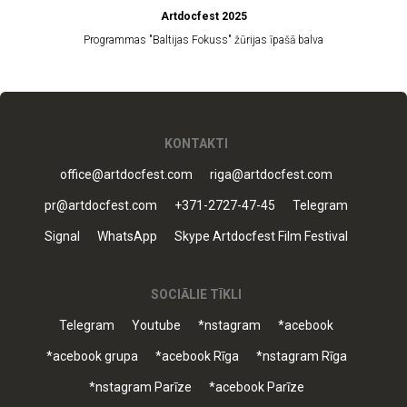
Artdocfest 2025
Programmas "Baltijas Fokuss" žūrijas īpašā balva
KONTAKTI
office@artdocfest.com
riga@artdocfest.com
pr@artdocfest.com
+371-2727-47-45
Telegram
Signal
WhatsApp
Skype Artdocfest Film Festival
SOCIĀLIE TĪKLI
Telegram
Youtube
*nstagram
*acebook
*acebook grupa
*acebook Rīga
*nstagram Rīga
*nstagram Parīze
*acebook Parīze