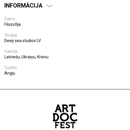
INFORMĀCIJA
Žanrs:
Filozofija
Studija:
Deep sea studios LV
Valoda:
Latviešu, Ukraiņu, Krievu
Subtitri:
Angļu