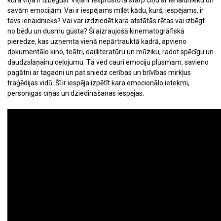
kura viņa ir izbēgusi. Viņa ir iesprostota starp cīņu ar ienaidnieku un
savām emocijām. Vai ir iespējams mīlēt kādu, kurš, iespējams, ir
tavs ienaidnieks? Vai var izdziedēt kara atstātās rētas vai izbēgt
no bēdu un dusmu gūsta? Šī aizraujošā kinematogrāfiskā
pieredze, kas uzņemta vienā nepārtrauktā kadrā, apvieno
dokumentālo kino, teātri, daiļliteratūru un mūziku, radot spēcīgu un
daudzslāņainu ceļojumu. Tā ved cauri emociju plūsmām, savieno
pagātni ar tagadni un pat sniedz cerības un brīvības mirkļus
traģēdijas vidū. Šī ir iespēja izpētīt kara emocionālo ietekmi,
personīgās cīņas un dziedināšanas iespējas.