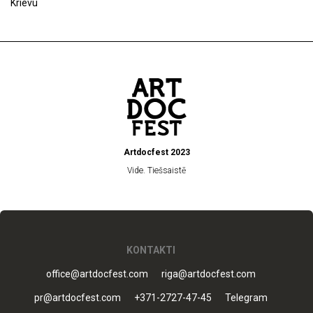
Krievu
Artdocfest 2023
Vide. Tiešsaistē
KONTAKTI
office@artdocfest.com
riga@artdocfest.com
pr@artdocfest.com
+371-2727-47-45
Telegram