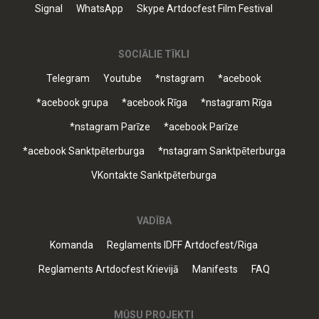
Signal
WhatsApp
Skype Artdocfest Film Festival
SOCIĀLIE TĪKLI
Telegram
Youtube
*nstagram
*acebook
*acebook grupa
*acebook Rīga
*nstagram Rīga
*nstagram Parīze
*acebook Parīze
*acebook Sanktpēterburga
*nstagram Sanktpēterburga
VKontakte Sanktpēterburga
VADĪBA
Komanda
Reglaments IDFF Artdocfest/Riga
Reglaments Artdocfest Krievijā
Manifests
FAQ
MŪSU PROJEKTI