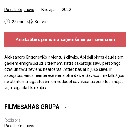
Pāvels Zeļenovs
Krievija
2022
25 min
Krievu
Parakstīties jaunumu saņemšanai par seansiem
Aleksandrs Grigorjevičs ir vientuļš cilvēks. Abi dēli pirms daudziem
gadiem emigrējuši uz ārzemēm, katrs sakārtojis savu personīgo
dzīvi un tēvu neviens neatceras. Attiecības ar bijušo sievu ir
sabojātas, viņus neinteresē viena otra dzīve. Savācot metāllūžņus
no atkritumu izgāztuvēm un nododot savākšanas punktos, mājās
viņu sagaida tikai kaķis.
FILMĒŠANAS GRUPA
Režisors:
Pāvels Zeļenovs