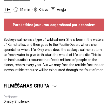
51 min
Krievu
Angļu
18+
Parakstīties jaunumu saņemšanai par seansiem
Sockeye salmon is a type of wild salmon. She is born in the waters
of Kamchatka, and then goes to the Pacific Ocean, where she
spends her whole life. Only once does the sockeye salmon return
to fresh water to give birth, start the wheel of life and die. This is
an inexhaustible resource that feeds millions of people on the
planet, reborn every year. But we may face the terrible fact that an
inexhaustible resource will be exhausted through the fault of man.
FILMĒŠANAS GRUPA
Režisors:
Dmitry Shpilenok