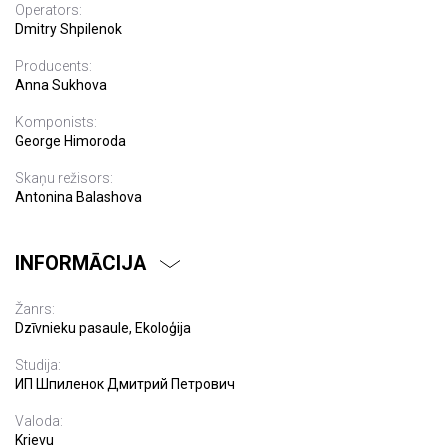
Operators:
Dmitry Shpilenok
Producents:
Anna Sukhova
Komponists:
George Himoroda
Skaņu režisors:
Antonina Balashova
INFORMĀCIJA
Žanrs:
Dzīvnieku pasaule, Ekoloģija
Studija:
ИП Шпиленок Дмитрий Петрович
Valoda:
Krievu