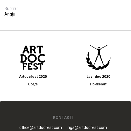
Subtitri:
Angļu
Artdocfest 2020
Lavr doc 2020
Среда
Номинант
KONTAKTI
office@artdocfest.com
riga@artdocfest.com