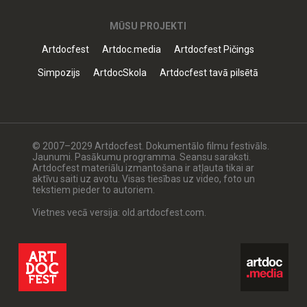
MŪSU PROJEKTI
Artdocfest
Artdoc.media
Artdocfest Pičings
Simpozijs
ArtdocSkola
Artdocfest tavā pilsētā
© 2007–2029 Artdocfest. Dokumentālo filmu festivāls.
Jaunumi. Pasākumu programma. Seansu saraksti.
Artdocfest materiālu izmantošana ir atļauta tikai ar
aktīvu saiti uz avotu. Visas tiesības uz video, foto un
tekstiem pieder to autoriem.
Vietnes vecā versija: old.artdocfest.com.