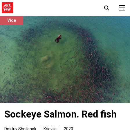
Vide
Sockeye Salmon. Red fish
Dmitriy Shpilenok
Krievija
2020