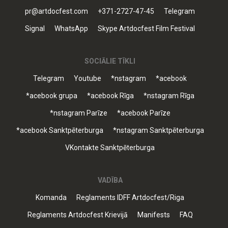
pr@artdocfest.com
+371-2727-47-45
Telegram
Signal
WhatsApp
Skype Artdocfest Film Festival
SOCIĀLIE TĪKLI
Telegram
Youtube
*nstagram
*acebook
*acebook grupa
*acebook Rīga
*nstagram Rīga
*nstagram Parīze
*acebook Parīze
*acebook Sanktpēterburga
*nstagram Sanktpēterburga
VKontakte Sanktpēterburga
VADĪBA
Komanda
Reglaments IDFF Artdocfest/Riga
Reglaments Artdocfest Krievijā
Manifests
FAQ