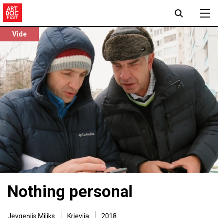
Vide
Nothing personal
Jevgeņijs Miliks
Krievija
2018