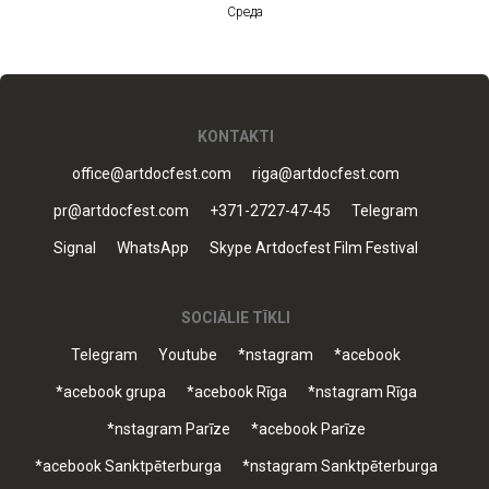
Среда
KONTAKTI
office@artdocfest.com
riga@artdocfest.com
pr@artdocfest.com
+371-2727-47-45
Telegram
Signal
WhatsApp
Skype Artdocfest Film Festival
SOCIĀLIE TĪKLI
Telegram
Youtube
*nstagram
*acebook
*acebook grupa
*acebook Rīga
*nstagram Rīga
*nstagram Parīze
*acebook Parīze
*acebook Sanktpēterburga
*nstagram Sanktpēterburga