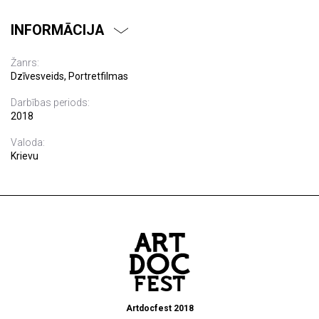
INFORMĀCIJA
Žanrs:
Dzīvesveids, Portretfilmas
Darbības periods:
2018
Valoda:
Krievu
Artdocfest 2018