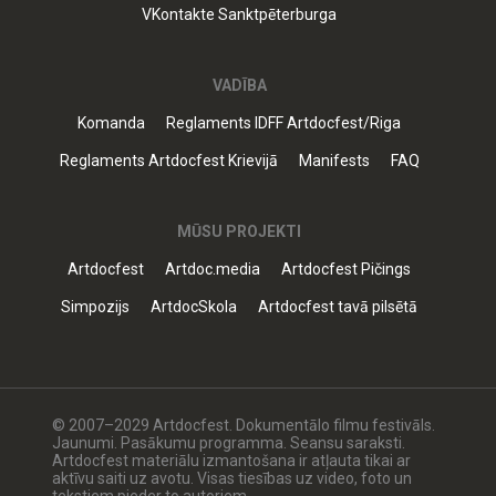
VKontakte Sanktpēterburga
VADĪBA
Komanda
Reglaments IDFF Artdocfest/Riga
Reglaments Artdocfest Krievijā
Manifests
FAQ
MŪSU PROJEKTI
Artdocfest
Artdoc.media
Artdocfest Pičings
Simpozijs
ArtdocSkola
Artdocfest tavā pilsētā
© 2007–2029 Artdocfest. Dokumentālo filmu festivāls.
Jaunumi. Pasākumu programma. Seansu saraksti.
Artdocfest materiālu izmantošana ir atļauta tikai ar
aktīvu saiti uz avotu. Visas tiesības uz video, foto un