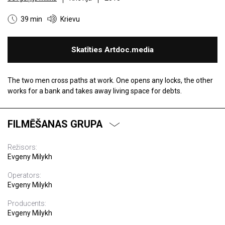
39 min
Krievu
Skatīties Artdoc.media
The two men cross paths at work. One opens any locks, the other
works for a bank and takes away living space for debts.
FILMĒŠANAS GRUPA
Režisors:
Evgeny Milykh
Operators:
Evgeny Milykh
Producents:
Evgeny Milykh