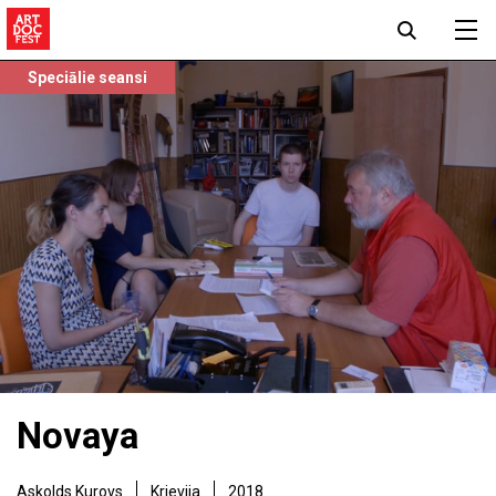
Speciālie seansi
Novaya
Askolds Kurovs
Krievija
2018