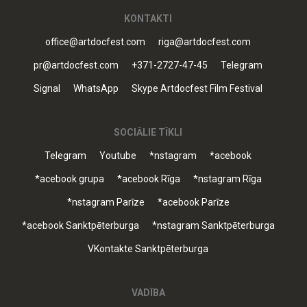
KONTAKTI
office@artdocfest.com
riga@artdocfest.com
pr@artdocfest.com
+371-2727-47-45
Telegram
Signal
WhatsApp
Skype Artdocfest Film Festival
SOCIĀLIE TĪKLI
Telegram
Youtube
*nstagram
*acebook
*acebook grupa
*acebook Rīga
*nstagram Rīga
*nstagram Parīze
*acebook Parīze
*acebook Sanktpēterburga
*nstagram Sanktpēterburga
VKontakte Sanktpēterburga
VADĪBA