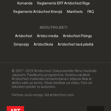
Komanda
Reglaments IDFF Artdocfest/Riga
Reglaments Artdocfest Krievijā
Manifests
FAQ
MŪSU PROJEKTI
Artdocfest
Artdoc.media
Artdocfest Pičings
Simpozijs
ArtdocSkola
Artdocfest tavā pilsētā
© 2007–2029 Artdocfest. Dokumentālo filmu festivāls.
Jaunumi. Pasākumu programma. Seansu saraksti.
Artdocfest materiālu izmantošana ir atļauta tikai ar
aktīvu saiti uz avotu. Visas tiesības uz video, foto un
tekstiem pieder to autoriem.
Vietnes vecā versija: old.artdocfest.com.