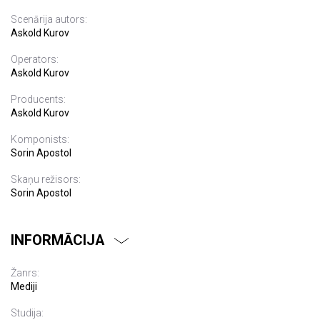
Scenārija autors:
Askold Kurov
Operators:
Askold Kurov
Producents:
Askold Kurov
Komponists:
Sorin Apostol
Skaņu režisors:
Sorin Apostol
INFORMĀCIJA
Žanrs:
Mediji
Studija: