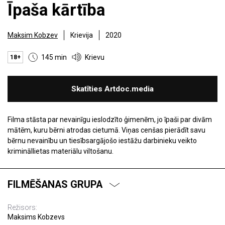
Īpaša kārtība
Maksim Kobzev
Krievija
2020
145 min
Krievu
18+
Skatīties Artdoc.media
Filma stāsta par nevainīgu ieslodzīto ģimenēm, jo ​​īpaši par divām
mātēm, kuru bērni atrodas cietumā. Viņas cenšas pierādīt savu
bērnu nevainību un tiesībsargājošo iestāžu darbinieku veikto
krimināllietas materiālu viltošanu.
FILMĒŠANAS GRUPA
Režisors:
Maksims Kobzevs