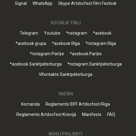
Signal
WhatsApp
Skype Artdocfest Film Festival
SOCIĀLIE TĪKLI
Telegram
Youtube
*nstagram
*acebook
*acebook grupa
*acebook Rīga
*nstagram Rīga
*nstagram Parīze
*acebook Parīze
*acebook Sanktpēterburga
*nstagram Sanktpēterburga
VKontakte Sanktpēterburga
VADĪBA
Komanda
Reglaments IDFF Artdocfest/Riga
Reglaments Artdocfest Krievijā
Manifests
FAQ
MŪSU PROJEKTI