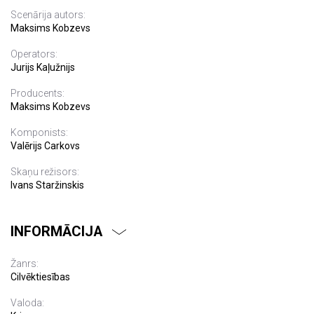
Scenārija autors:
Maksims Kobzevs
Operators:
Jurijs Kaļužnijs
Producents:
Maksims Kobzevs
Komponists:
Valērijs Carkovs
Skaņu režisors:
Ivans Staržinskis
INFORMĀCIJA
Žanrs:
Cilvēktiesības
Valoda: