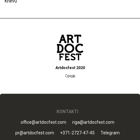
Krievu
Artdocfest 2020
Среда
KONTAKTI
office@artdocfest.com
riga@artdocfest.com
pr@artdocfest.com
+371-2727-47-45
Telegram