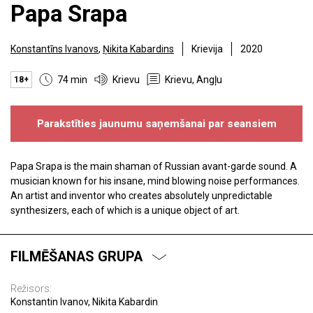
Papa Srapa
Konstantīns Ivanovs
,
Ņikita Kabardins
Krievija
2020
74 min
Krievu
Krievu, Angļu
18+
Parakstīties jaunumu saņemšanai par seansiem
Papa Srapa is the main shaman of Russian avant-garde sound. A
musician known for his insane, mind blowing noise performances.
An artist and inventor who creates absolutely unpredictable
synthesizers, each of which is a unique object of art.
FILMĒŠANAS GRUPA
Režisors:
Konstantin Ivanov, Nikita Kabardin