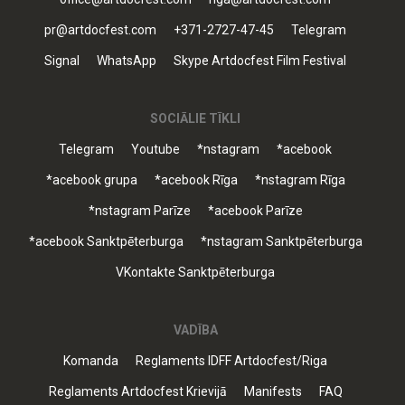
pr@artdocfest.com
+371-2727-47-45
Telegram
Signal
WhatsApp
Skype Artdocfest Film Festival
SOCIĀLIE TĪKLI
Telegram
Youtube
*nstagram
*acebook
*acebook grupa
*acebook Rīga
*nstagram Rīga
*nstagram Parīze
*acebook Parīze
*acebook Sanktpēterburga
*nstagram Sanktpēterburga
VKontakte Sanktpēterburga
VADĪBA
Komanda
Reglaments IDFF Artdocfest/Riga
Reglaments Artdocfest Krievijā
Manifests
FAQ