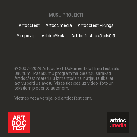
MŪSU PROJEKTI
Artdocfest
Artdoc.media
Artdocfest Pičings
Simpozijs
ArtdocSkola
Artdocfest tavā pilsētā
© 2007–2029 Artdocfest. Dokumentālo filmu festivāls.
Jaunumi. Pasākumu programma. Seansu saraksti.
Artdocfest materiālu izmantošana ir atļauta tikai ar
aktīvu saiti uz avotu. Visas tiesības uz video, foto un
tekstiem pieder to autoriem.
Vietnes vecā versija: old.artdocfest.com.