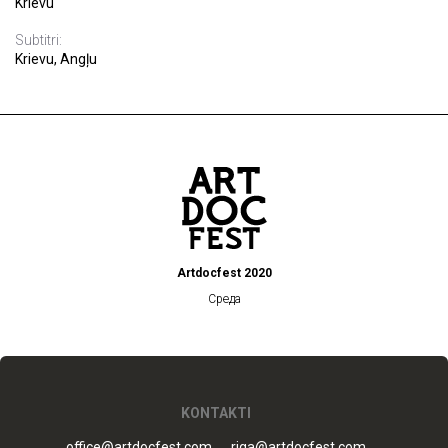
Krievu
Subtitri:
Krievu, Angļu
Artdocfest 2020
Среда
KONTAKTI
office@artdocfest.com
riga@artdocfest.com