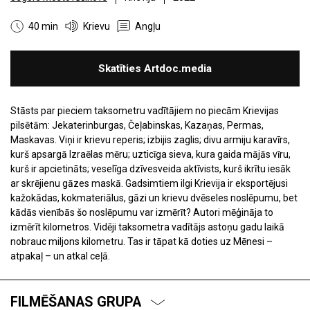
40 min
Krievu
Angļu
Skatīties Artdoc.media
Stāsts par pieciem taksometru vadītājiem no piecām Krievijas
pilsētām: Jekaterinburgas, Čeļabinskas, Kazaņas, Permas,
Maskavas. Viņi ir krievu reperis; izbijis zaglis; divu armiju karavīrs,
kurš apsargā Izraēlas mēru; uzticīga sieva, kura gaida mājās vīru,
kurš ir apcietināts; veselīga dzīvesveida aktīvists, kurš ikrītu iesāk
ar skrējienu gāzes maskā. Gadsimtiem ilgi Krievija ir eksportējusi
kažokādas, kokmateriālus, gāzi un krievu dvēseles noslēpumu, bet
kādās vienībās šo noslēpumu var izmērīt? Autori mēģināja to
izmērīt kilometros. Vidēji taksometra vadītājs astoņu gadu laikā
nobrauc miljons kilometru. Tas ir tāpat kā doties uz Mēnesi –
atpakaļ – un atkal ceļā.
FILMĒŠANAS GRUPA