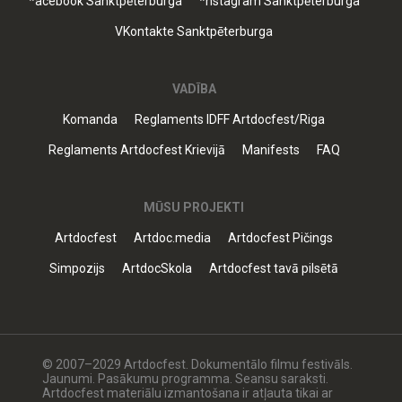
*acebook Sanktpēterburga
*nstagram Sanktpēterburga
VKontakte Sanktpēterburga
VADĪBA
Komanda
Reglaments IDFF Artdocfest/Riga
Reglaments Artdocfest Krievijā
Manifests
FAQ
MŪSU PROJEKTI
Artdocfest
Artdoc.media
Artdocfest Pičings
Simpozijs
ArtdocSkola
Artdocfest tavā pilsētā
© 2007–2029 Artdocfest. Dokumentālo filmu festivāls.
Jaunumi. Pasākumu programma. Seansu saraksti.
Artdocfest materiālu izmantošana ir atļauta tikai ar