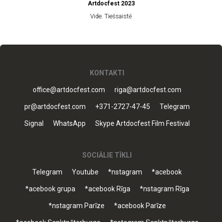
Artdocfest 2023
Vide. Tiešsaistē
KONTAKTI
office@artdocfest.com
riga@artdocfest.com
pr@artdocfest.com
+371-2727-47-45
Telegram
Signal
WhatsApp
Skype Artdocfest Film Festival
SOCIĀLIE TĪKLI
Telegram
Youtube
*nstagram
*acebook
*acebook grupa
*acebook Rīga
*nstagram Rīga
*nstagram Parīze
*acebook Parīze