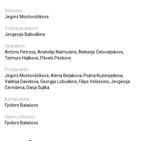
Režisors:
Jegors Mostovščikovs
Scenārija autors:
Jevgeņijs Babuškins
Operators:
Antons Petrovs, Anatolijs Naimušins, Aleksejs Čelovaļņikovs,
Teimurs Haļikovs, Pāvels Peskovs
Producents:
Jegors Mostovščikovs, Alena Beļakova, Poļina Kuzenjatkina,
Valērija Davidova, Georgijs Lobuškins, Filips Volžeņins, Jevgeņija
Černiševa, Darja Šuļika
Komponists:
Fjodors Balašovs
Skaņu režisors:
Fjodors Balašovs