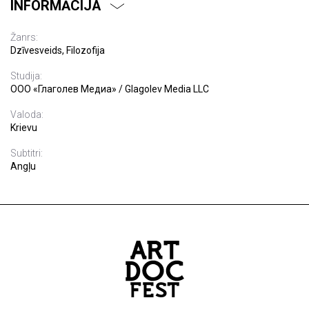
INFORMĀCIJA
Žanrs:
Dzīvesveids, Filozofija
Studija:
ООО «Глаголев Медиа» / Glagolev Media LLC
Valoda:
Krievu
Subtitri:
Angļu