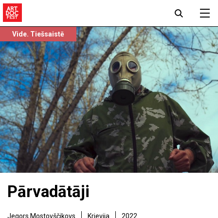
Vide. Tiešsaistē
Pārvadātāji
Jegors Mostovščikovs
Krievija
2022